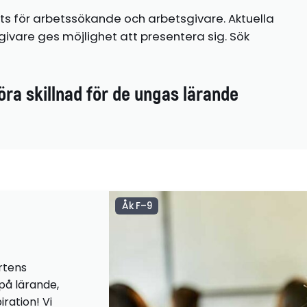
ts för arbetssökande och arbetsgivare. Aktuella
ivare ges möjlighet att presentera sig. Sök
öra skillnad för de ungas lärande
Åk F–9
rtens
 på lärande,
iration! Vi