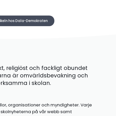
tikeln hos Dala-Demokraten
kt, religiöst och fackligt obundet
ärna är omvärldsbevakning och
 verksamma i skolan.
llor, organisationer och myndigheter. Varje
te skolnyheterna på vår webb samt