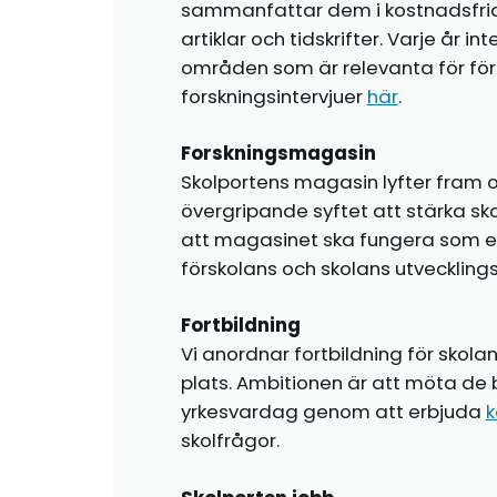
sammanfattar dem i kostnadsfr
artiklar och tidskrifter. Varje år i
områden som är relevanta för förs
forskningsintervjuer
här
.
Forskningsmagasin
Skolportens magasin lyfter fram o
övergripande syftet att stärka sk
att magasinet ska fungera som en i
förskolans och skolans utvecklin
Fortbildning
Vi anordnar fortbildning för skola
plats. Ambitionen är att möta de 
yrkesvardag genom att erbjuda
k
skolfrågor.