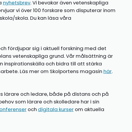
ia
nyhetsbrev
. Vi bevakar även vetenskapliga
ntervjuar vi över 100 forskare som disputerar inom
kola/skola. Du kan läsa våra
ch fördjupar sig i aktuell forskning med det
olans vetenskapliga grund. Vår målsättning är
nspirationskälla och bidra till att stärka
gsarbete. Läs mer om Skolportens magasin
här
.
ns lärare och ledare, både på distans och på
behov som lärare och skolledare har i sin
onferenser
och
digitala kurser
om aktuella