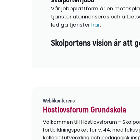
Skolporten jobb
Vår jobbplattform är en mötespla
tjänster utannonseras och arbetsg
lediga tjänster
här
.
Skolportens vision är att g
Webbkonferens
Höstlovsforum Grundskola
Välkommen till Höstlovsforum – Skolpo
fortbildningspaket för v. 44, med fokus
kollegial utveckling och pedagogisk insp