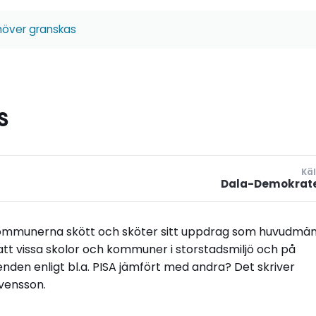
höver granskas
s
Käl
Dala-Demokrat
 kommunerna skött och sköter sitt uppdrag som huvudmä
 att vissa skolor och kommuner i storstadsmiljö och på
eenden enligt bl.a. PISA jämfört med andra? Det skriver
vensson.