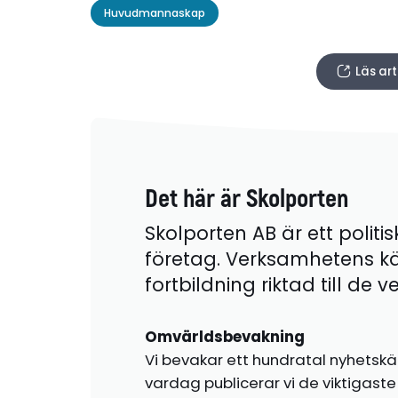
Huvudmannaskap
Läs ar
Det här är Skolporten
Skolporten AB är ett politis
företag. Verksamhetens k
fortbildning riktad till de
Omvärldsbevakning
Vi bevakar ett hundratal nyhetskä
vardag publicerar vi de viktigas