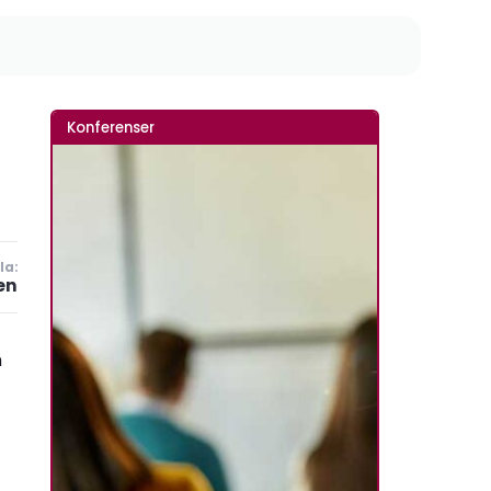
Konferenser
la:
en
n