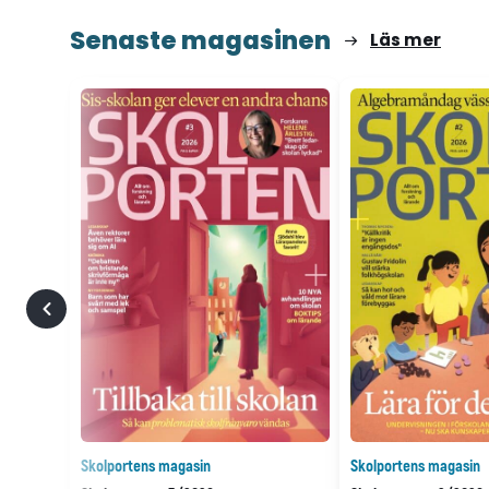
Senaste magasinen
Läs mer
Skolportens magasin
Skolportens magasin