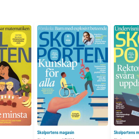
Skolportens magasin
Skolportens m