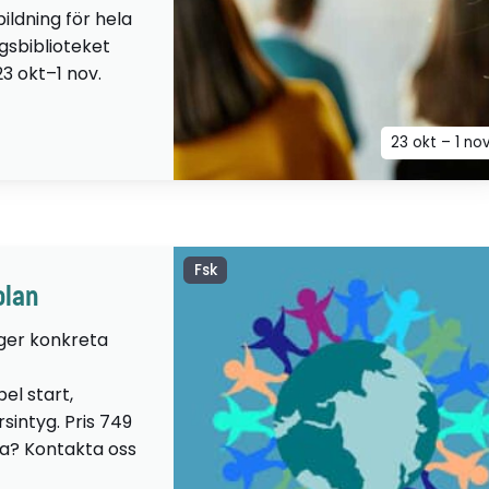
ildning för hela
ngsbiblioteket
23 okt–1 nov.
23 okt – 1 no
Fsk
olan
 ger konkreta
el start,
sintyg. Pris 749
lta? Kontakta oss