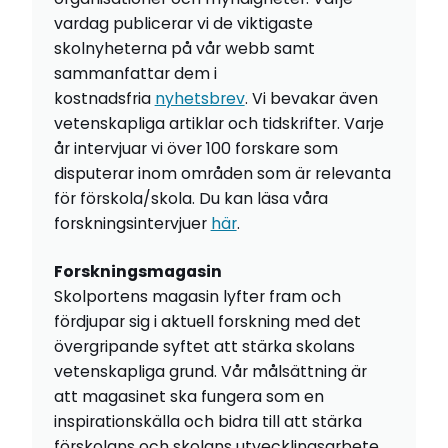
vardag publicerar vi de viktigaste
skolnyheterna på vår webb samt
sammanfattar dem i
kostnadsfria
nyhetsbrev
. Vi bevakar även
vetenskapliga artiklar och tidskrifter. Varje
år intervjuar vi över 100 forskare som
disputerar inom områden som är relevanta
för förskola/skola. Du kan läsa våra
forskningsintervjuer
här
.
Forskningsmagasin
Skolportens magasin lyfter fram och
fördjupar sig i aktuell forskning med det
övergripande syftet att stärka skolans
vetenskapliga grund. Vår målsättning är
att magasinet ska fungera som en
inspirationskälla och bidra till att stärka
förskolans och skolans utvecklingsarbete.