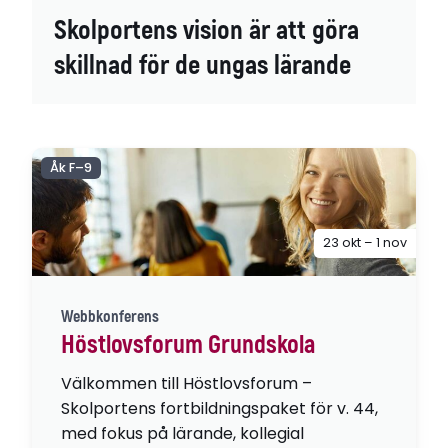
Skolportens vision är att göra
skillnad för de ungas lärande
Åk F–9
23 okt – 1 nov
Webbkonferens
Höstlovsforum Grundskola
Välkommen till Höstlovsforum –
Skolportens fortbildningspaket för v. 44,
med fokus på lärande, kollegial