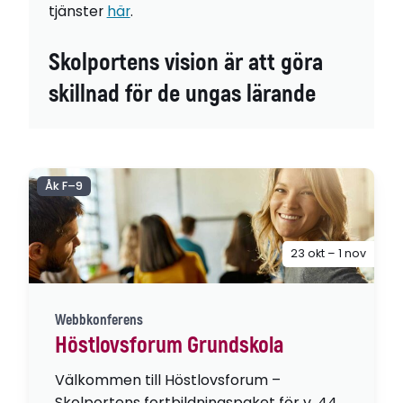
tjänster
här
.
Skolportens vision är att göra
skillnad för de ungas lärande
Åk F–9
23 okt – 1 nov
Webbkonferens
Höstlovsforum Grundskola
Välkommen till Höstlovsforum –
Skolportens fortbildningspaket för v. 44,