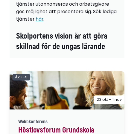
tjänster utannonseras och arbetsgivare
ges möjlighet att presentera sig. Sök lediga
tjänster
här
.
Skolportens vision är att göra
skillnad för de ungas lärande
Åk F–9
23 okt – 1 nov
Webbkonferens
Höstlovsforum Grundskola