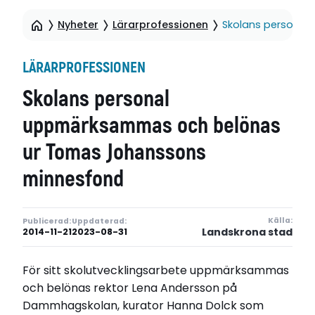
Nyheter
Lärarprofessionen
Skolans persona
LÄRARPROFESSIONEN
Skolans personal
uppmärksammas och belönas
ur Tomas Johanssons
minnesfond
Källa:
Publicerad:
Uppdaterad:
Landskrona stad
2014-11-21
2023-08-31
För sitt skolutvecklingsarbete uppmärksammas
och belönas rektor Lena Andersson på
Dammhagskolan, kurator Hanna Dolck som