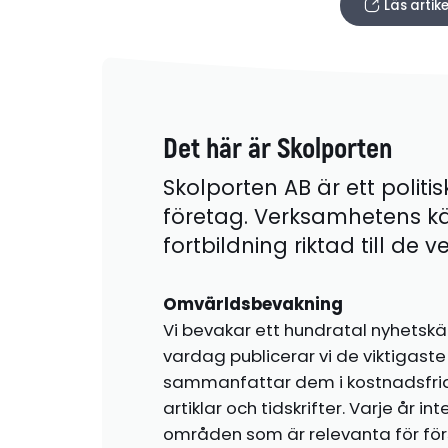
Läs arti
Det här är Skolporten
Skolporten AB är ett politis
företag. Verksamhetens k
fortbildning riktad till de
Omvärldsbevakning
Vi bevakar ett hundratal nyhetskä
vardag publicerar vi de viktigas
sammanfattar dem i kostnadsfr
artiklar och tidskrifter. Varje år i
områden som är relevanta för förs