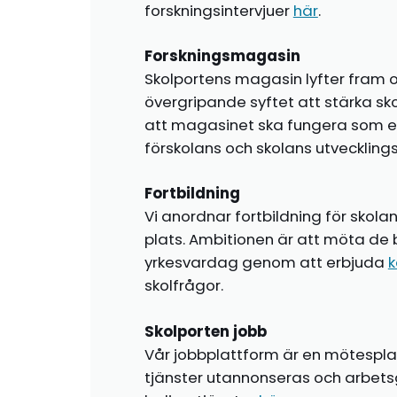
forskningsintervjuer
här
.
Forskningsmagasin
Skolportens magasin lyfter fram o
övergripande syftet att stärka sk
att magasinet ska fungera som en i
förskolans och skolans utvecklin
Fortbildning
Vi anordnar fortbildning för skola
plats. Ambitionen är att möta de 
yrkesvardag genom att erbjuda
k
skolfrågor.
Skolporten jobb
Vår jobbplattform är en mötespla
tjänster utannonseras och arbetsg