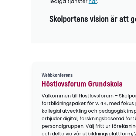
lediga tjänster
här
.
Skolportens vision är att g
Webbkonferens
Höstlovsforum Grundskola
Välkommen till Höstlovsforum – Skolpo
fortbildningspaket för v. 44, med fokus
kollegial utveckling och pedagogisk insp
erbjuder digital, forskningsbaserad fortb
personalgruppen. Välj fritt ur föreläsni
och delta via vår utbildningsplattform, 