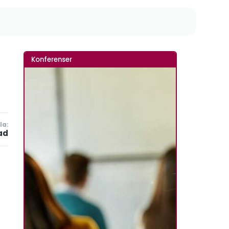
Konferenser
la:
ad