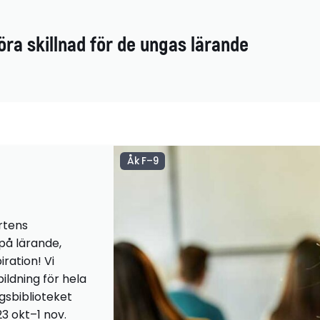
öra skillnad för de ungas lärande
Åk F–9
rtens
 på lärande,
iration! Vi
ildning för hela
ngsbiblioteket
23 okt–1 nov.