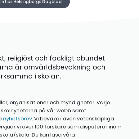
keln hos Helsingborgs Dagblad
kt, religiöst och fackligt obundet
ärna är omvärldsbevakning och
 verksamma i skolan.
llor, organisationer och myndigheter. Varje
te skolnyheterna på vår webb samt
ia
nyhetsbrev
. Vi bevakar även vetenskapliga
ntervjuar vi över 100 forskare som disputerar inom
kola/skola. Du kan läsa våra