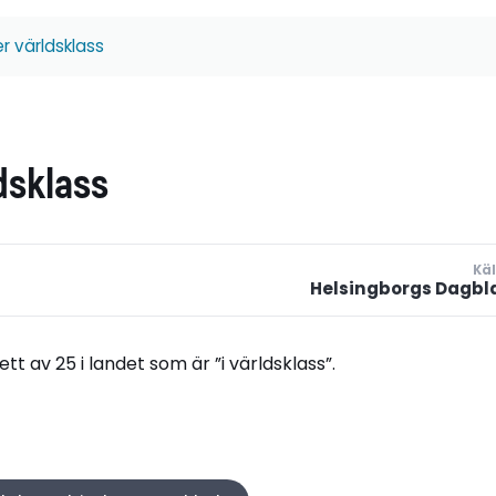
er världsklass
ldsklass
Käl
Helsingborgs Dagbl
ett av 25 i landet som är ”i världsklass”.