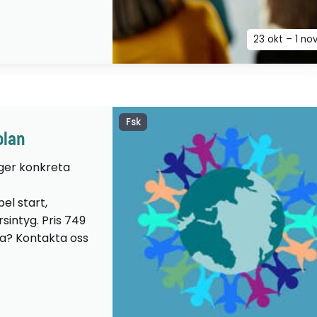
23 okt – 1 no
Fsk
olan
 ger konkreta
el start,
sintyg. Pris 749
lta? Kontakta oss