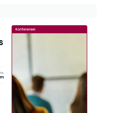
Konferenser
s
la:
lm