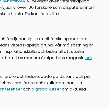
ia
nyhetsbrev
. Vi bevakar även vetenskapliga
ntervjuar vi över 100 forskare som disputerar inom
kola/skola. Du kan läsa våra
ch fördjupar sig i aktuell forskning med det
olans vetenskapliga grund. Vår målsättning är
nspirationskälla och bidra till att stärka
gsarbete. Läs mer om Skolportens magasin
här
.
ns lärare och ledare, både på distans och på
behov som lärare och skolledare har i sin
onferenser
och
digitala kurser
om aktuella