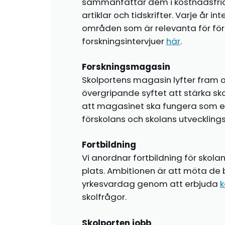
sammanfattar dem i kostnadsfr
artiklar och tidskrifter. Varje år i
områden som är relevanta för förs
forskningsintervjuer
här
.
Forskningsmagasin
Skolportens magasin lyfter fram o
övergripande syftet att stärka sk
att magasinet ska fungera som en i
förskolans och skolans utvecklin
Fortbildning
Vi anordnar fortbildning för skola
plats. Ambitionen är att möta de 
yrkesvardag genom att erbjuda
k
skolfrågor.
Skolporten jobb