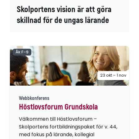
Skolportens vision är att göra
skillnad för de ungas lärande
Åk F–9
23 okt – 1 nov
Webbkonferens
Höstlovsforum Grundskola
Välkommen till Höstlovsforum –
Skolportens fortbildningspaket för v. 44,
med fokus på lärande, kollegial