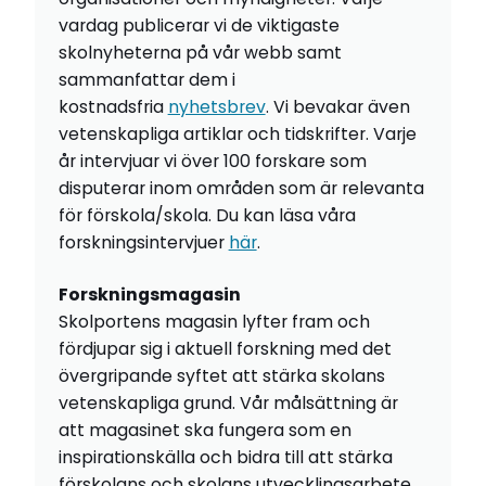
vardag publicerar vi de viktigaste
skolnyheterna på vår webb samt
sammanfattar dem i
kostnadsfria
nyhetsbrev
. Vi bevakar även
vetenskapliga artiklar och tidskrifter. Varje
år intervjuar vi över 100 forskare som
disputerar inom områden som är relevanta
för förskola/skola. Du kan läsa våra
forskningsintervjuer
här
.
Forskningsmagasin
Skolportens magasin lyfter fram och
fördjupar sig i aktuell forskning med det
övergripande syftet att stärka skolans
vetenskapliga grund. Vår målsättning är
att magasinet ska fungera som en
inspirationskälla och bidra till att stärka
förskolans och skolans utvecklingsarbete.