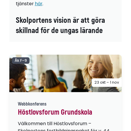
tjänster
här
.
Skolportens vision är att göra
skillnad för de ungas lärande
Åk F–9
23 okt – 1 nov
Webbkonferens
Höstlovsforum Grundskola
Välkommen till Höstlovsforum –
Skolportens fortbildningspaket för v. 44,