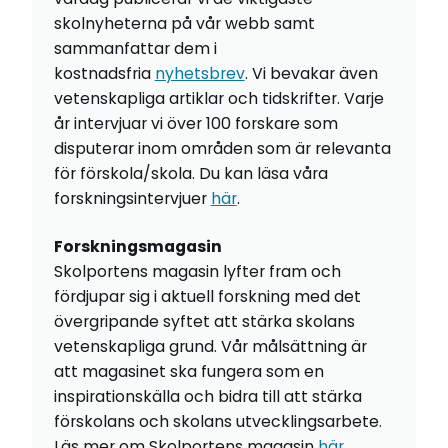
skolnyheterna på vår webb samt
sammanfattar dem i
kostnadsfria
nyhetsbrev
. Vi bevakar även
vetenskapliga artiklar och tidskrifter. Varje
år intervjuar vi över 100 forskare som
disputerar inom områden som är relevanta
för förskola/skola. Du kan läsa våra
forskningsintervjuer
här
.
Forskningsmagasin
Skolportens magasin lyfter fram och
fördjupar sig i aktuell forskning med det
övergripande syftet att stärka skolans
vetenskapliga grund. Vår målsättning är
att magasinet ska fungera som en
inspirationskälla och bidra till att stärka
förskolans och skolans utvecklingsarbete.
Läs mer om Skolportens magasin
här
.