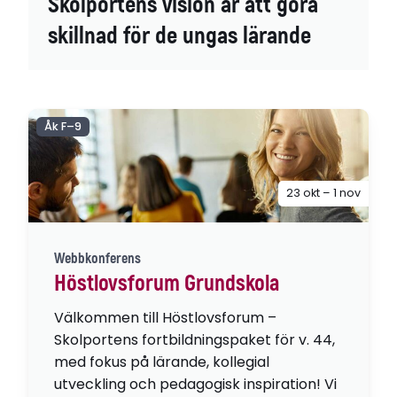
Skolportens vision är att göra
skillnad för de ungas lärande
Åk F–9
23 okt – 1 nov
Webbkonferens
Höstlovsforum Grundskola
Välkommen till Höstlovsforum –
Skolportens fortbildningspaket för v. 44,
med fokus på lärande, kollegial
utveckling och pedagogisk inspiration! Vi