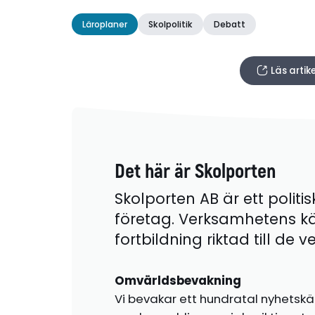
Läroplaner
Skolpolitik
Debatt
Läs arti
Det här är Skolporten
Skolporten AB är ett politis
företag. Verksamhetens k
fortbildning riktad till de
Omvärldsbevakning
Vi bevakar ett hundratal nyhetskä