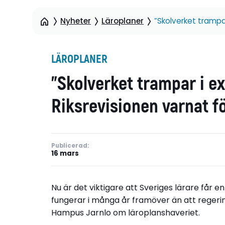
Nyheter
Läroplaner
”Skolverket trampa
LÄROPLANER
”Skolverket trampar i e
Riksrevisionen varnat f
Publicerad:
16 mars
Nu är det viktigare att Sveriges lärare få
fungerar i många år framöver än att regerin
Hampus Jarnlo om läroplanshaveriet.