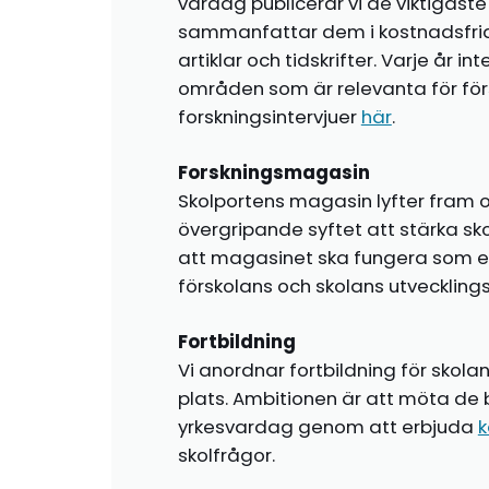
vardag publicerar vi de viktigas
sammanfattar dem i kostnadsfr
artiklar och tidskrifter. Varje år i
områden som är relevanta för förs
forskningsintervjuer
här
.
Forskningsmagasin
Skolportens magasin lyfter fram o
övergripande syftet att stärka sk
att magasinet ska fungera som en i
förskolans och skolans utvecklin
Fortbildning
Vi anordnar fortbildning för skola
plats. Ambitionen är att möta de 
yrkesvardag genom att erbjuda
k
skolfrågor.