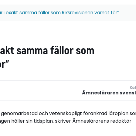
r i exakt samma fällor som Riksrevisionen varnat för”
xakt samma fällor som
ör”
Käl
Ämnesläraren svens
r en genomarbetad och vetenskapligt förankrad läroplan s
gen håller sin tidsplan, skriver Ämneslärarens redaktör