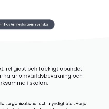
keln hos Ämnesläraren svenska
kt, religiöst och fackligt obundet
ärna är omvärldsbevakning och
 verksamma i skolan.
llor, organisationer och myndigheter. Varje