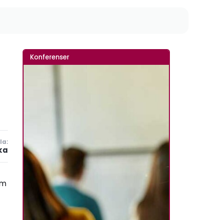
Konferenser
la:
ka
om