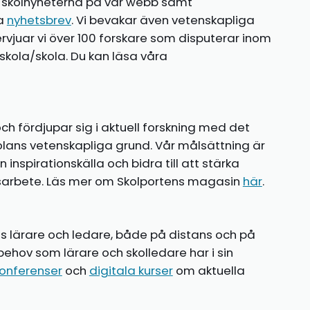
te skolnyheterna på vår webb samt
ia
nyhetsbrev
. Vi bevakar även vetenskapliga
ntervjuar vi över 100 forskare som disputerar inom
kola/skola. Du kan läsa våra
ch fördjupar sig i aktuell forskning med det
olans vetenskapliga grund. Vår målsättning är
nspirationskälla och bidra till att stärka
gsarbete. Läs mer om Skolportens magasin
här
.
ns lärare och ledare, både på distans och på
behov som lärare och skolledare har i sin
onferenser
och
digitala kurser
om aktuella