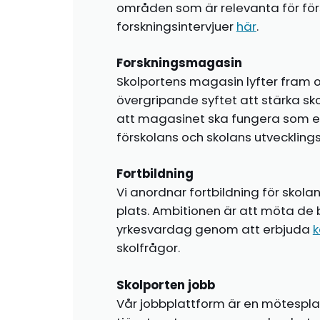
områden som är relevanta för förs
forskningsintervjuer
här
.
Forskningsmagasin
Skolportens magasin lyfter fram o
övergripande syftet att stärka sk
att magasinet ska fungera som en i
förskolans och skolans utvecklin
Fortbildning
Vi anordnar fortbildning för skola
plats. Ambitionen är att möta de 
yrkesvardag genom att erbjuda
k
skolfrågor.
Skolporten jobb
Vår jobbplattform är en mötespla