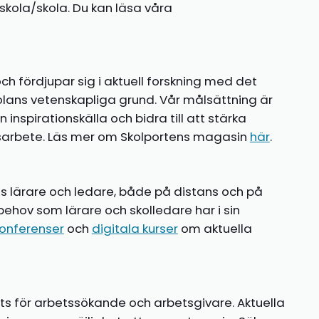
kola/skola. Du kan läsa våra
ch fördjupar sig i aktuell forskning med det
olans vetenskapliga grund. Vår målsättning är
nspirationskälla och bidra till att stärka
gsarbete. Läs mer om Skolportens magasin
här
.
ns lärare och ledare, både på distans och på
behov som lärare och skolledare har i sin
onferenser
och
digitala kurser
om aktuella
ts för arbetssökande och arbetsgivare. Aktuella