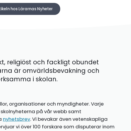
tikeln hos Lärarnas Nyheter
kt, religiöst och fackligt obundet
ärna är omvärldsbevakning och
 verksamma i skolan.
llor, organisationer och myndigheter. Varje
te skolnyheterna på vår webb samt
ia
nyhetsbrev
. Vi bevakar även vetenskapliga
ntervjuar vi över 100 forskare som disputerar inom