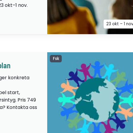
23 okt–1 nov.
23 okt – 1 no
Fsk
olan
 ger konkreta
el start,
sintyg. Pris 749
lta? Kontakta oss