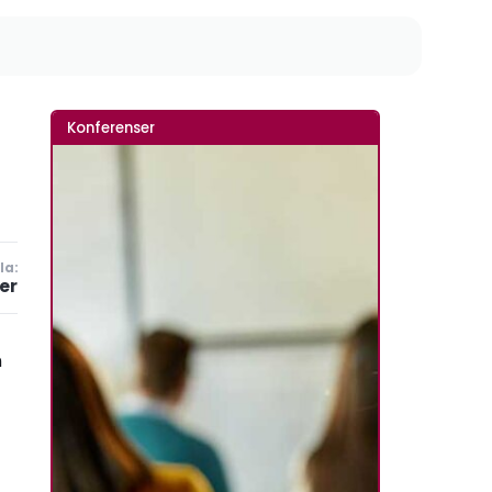
Konferenser
la:
er
n