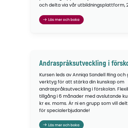
och delta via vår utbildningsplattform, 
Läs mer och boka
Andraspråksutveckling i försk
Kursen leds av Anniqa Sandell Ring och
verktyg för att stärka din kunskap om
andraspråksutveckling i förskolan. Flexib
tillgång i 6 månader med avslutande kur
kr ex. moms. Är ni en grupp som vill de
för specialerbjudande!
Läs mer och boka