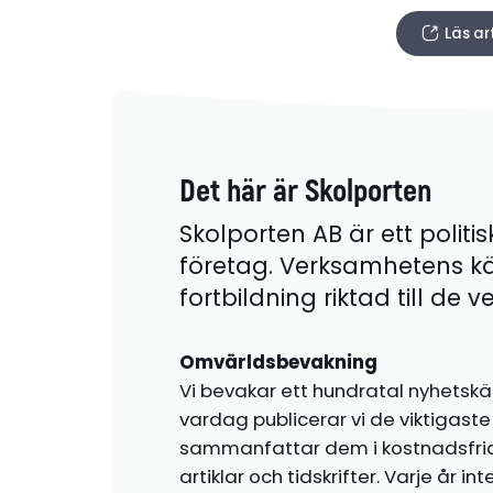
Läs ar
Det här är Skolporten
Skolporten AB är ett politis
företag. Verksamhetens k
fortbildning riktad till de
Omvärldsbevakning
Vi bevakar ett hundratal nyhetskä
vardag publicerar vi de viktigas
sammanfattar dem i kostnadsfr
artiklar och tidskrifter. Varje år i