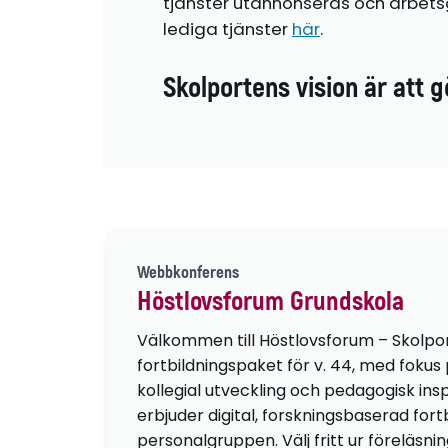
tjänster utannonseras och arbetsg
lediga tjänster
här
.
Skolportens vision är att g
Webbkonferens
Höstlovsforum Grundskola
Välkommen till Höstlovsforum – Skolpo
fortbildningspaket för v. 44, med fokus
kollegial utveckling och pedagogisk insp
erbjuder digital, forskningsbaserad fortb
personalgruppen. Välj fritt ur föreläsni