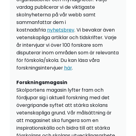
vardag publicerar vi de viktigaste
skolnyheterna på vår webb samt
sammanfattar dem i
kostnadsfria
nyhetsbrev
. Vi bevakar även
vetenskapliga artiklar och tidskrifter. Varje
år intervjuar vi över 100 forskare som
disputerar inom områden som är relevanta
för förskola/skola. Du kan läsa våra
forskningsintervjuer
här
.
Forskningsmagasin
Skolportens magasin lyfter fram och
fördjupar sig i aktuell forskning med det
övergripande syftet att stärka skolans
vetenskapliga grund. Vår målsättning är
att magasinet ska fungera som en
inspirationskälla och bidra till att stärka
förskolans och skolans utvecklingsarbete.