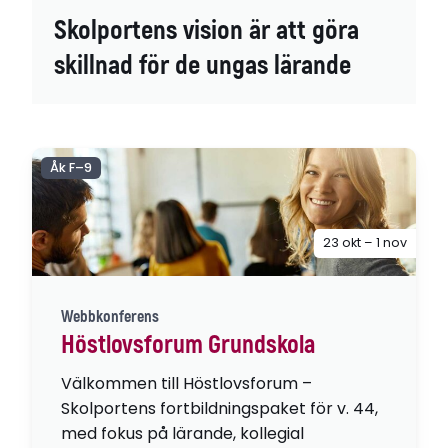
Skolportens vision är att göra
skillnad för de ungas lärande
Åk F–9
23 okt – 1 nov
Webbkonferens
Höstlovsforum Grundskola
Välkommen till Höstlovsforum –
Skolportens fortbildningspaket för v. 44,
med fokus på lärande, kollegial