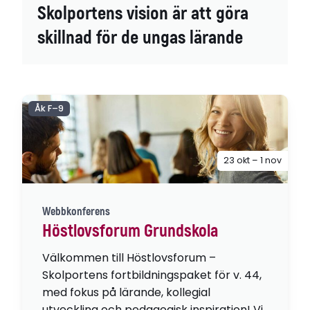
Skolportens vision är att göra
skillnad för de ungas lärande
Åk F–9
23 okt – 1 nov
Webbkonferens
Höstlovsforum Grundskola
Välkommen till Höstlovsforum –
Skolportens fortbildningspaket för v. 44,
med fokus på lärande, kollegial
utveckling och pedagogisk inspiration! Vi