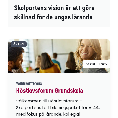
Skolportens vision är att göra
skillnad för de ungas lärande
Åk F–9
23 okt – 1 nov
Webbkonferens
Höstlovsforum Grundskola
Välkommen till Höstlovsforum –
Skolportens fortbildningspaket för v. 44,
med fokus på lärande, kollegial