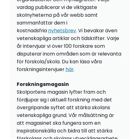
vardag publicerar vi de viktigaste
skolnyheterna på vår webb samt
sammanfattar dem i
kostnadsfria
nyhetsbrev
. Vi bevakar även
vetenskapliga artiklar och tidskrifter. Varje
år intervjuar vi över 100 forskare som
disputerar inom områden som är relevanta
för förskola/skola. Du kan läsa våra
forskningsintervjuer
här
.
Forskningsmagasin
Skolportens magasin lyfter fram och
fördjupar sig i aktuell forskning med det
övergripande syftet att stärka skolans
vetenskapliga grund. Vår målsättning är
att magasinet ska fungera som en
inspirationskälla och bidra till att stärka
förskolans och skolans utvecklingsarbete.