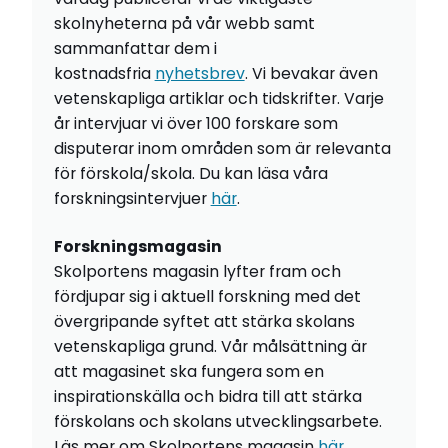
skolnyheterna på vår webb samt
sammanfattar dem i
kostnadsfria
nyhetsbrev
. Vi bevakar även
vetenskapliga artiklar och tidskrifter. Varje
år intervjuar vi över 100 forskare som
disputerar inom områden som är relevanta
för förskola/skola. Du kan läsa våra
forskningsintervjuer
här
.
Forskningsmagasin
Skolportens magasin lyfter fram och
fördjupar sig i aktuell forskning med det
övergripande syftet att stärka skolans
vetenskapliga grund. Vår målsättning är
att magasinet ska fungera som en
inspirationskälla och bidra till att stärka
förskolans och skolans utvecklingsarbete.
Läs mer om Skolportens magasin
här
.