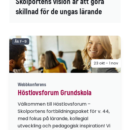
Skolportens vision är att göra
skillnad för de ungas lärande
Åk F–9
23 okt – 1 nov
Webbkonferens
Höstlovsforum Grundskola
Välkommen till Höstlovsforum –
Skolportens fortbildningspaket för v. 44,
med fokus på lärande, kollegial
utveckling och pedagogisk inspiration! Vi