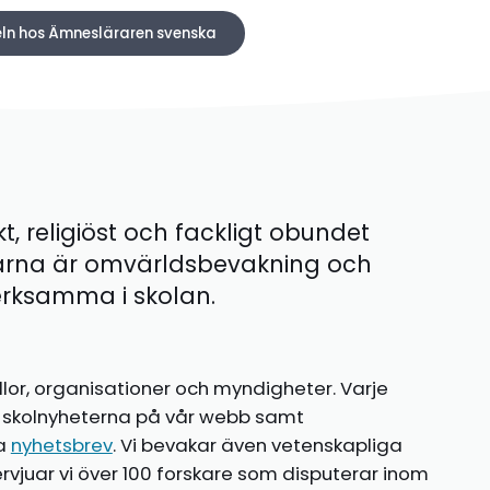
keln hos Ämnesläraren svenska
kt, religiöst och fackligt obundet
ärna är omvärldsbevakning och
 verksamma i skolan.
llor, organisationer och myndigheter. Varje
te skolnyheterna på vår webb samt
ia
nyhetsbrev
. Vi bevakar även vetenskapliga
ntervjuar vi över 100 forskare som disputerar inom