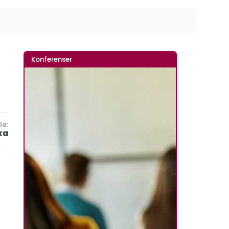
Konferenser
la:
ka