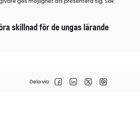
ivare ges möjlighet att presentera sig. Sök
öra skillnad för de ungas lärande
Dela via: