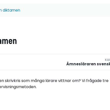
om diktamen
tamen
Käl
Ämnesläraren svens
n skrivkris som många lärare vittnar om? Vi frågade tre
dervisningsmetoden.