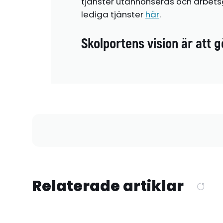
tjänster utannonseras och arbetsg
lediga tjänster
här
.
Skolportens vision är att g
Relaterade artiklar