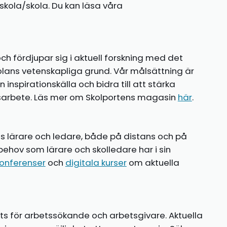
kola/skola. Du kan läsa våra
ch fördjupar sig i aktuell forskning med det
olans vetenskapliga grund. Vår målsättning är
nspirationskälla och bidra till att stärka
gsarbete. Läs mer om Skolportens magasin
här
.
ns lärare och ledare, både på distans och på
behov som lärare och skolledare har i sin
onferenser
och
digitala kurser
om aktuella
ts för arbetssökande och arbetsgivare. Aktuella