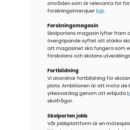
områden som är relevanta för förs
forskningsintervjuer
här
.
Forskningsmagasin
Skolportens magasin lyfter fram o
övergripande syftet att stärka sk
att magasinet ska fungera som en i
förskolans och skolans utvecklin
Fortbildning
Vi anordnar fortbildning för skola
plats. Ambitionen är att möta de 
yrkesvardag genom att erbjuda
k
skolfrågor.
Skolporten jobb
Vår jobbplattform är en mötespla