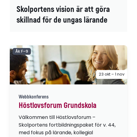
Skolportens vision är att göra
skillnad för de ungas lärande
Åk F–9
23 okt – 1 nov
Webbkonferens
Höstlovsforum Grundskola
Välkommen till Höstlovsforum –
Skolportens fortbildningspaket för v. 44,
med fokus på lärande, kollegial