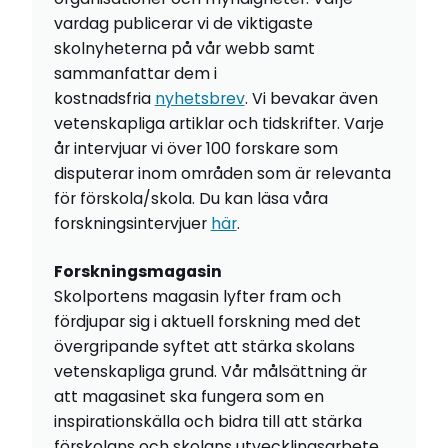
vardag publicerar vi de viktigaste
skolnyheterna på vår webb samt
sammanfattar dem i
kostnadsfria
nyhetsbrev
. Vi bevakar även
vetenskapliga artiklar och tidskrifter. Varje
år intervjuar vi över 100 forskare som
disputerar inom områden som är relevanta
för förskola/skola. Du kan läsa våra
forskningsintervjuer
här
.
Forskningsmagasin
Skolportens magasin lyfter fram och
fördjupar sig i aktuell forskning med det
övergripande syftet att stärka skolans
vetenskapliga grund. Vår målsättning är
att magasinet ska fungera som en
inspirationskälla och bidra till att stärka
förskolans och skolans utvecklingsarbete.