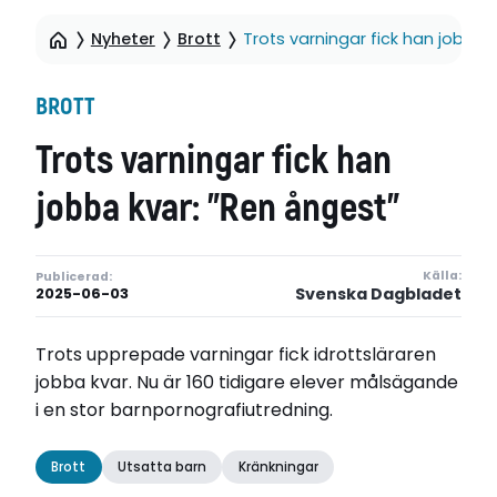
Nyheter
Brott
Trots varningar fick han jobba 
BROTT
Trots varningar fick han
jobba kvar: ”Ren ångest”
Källa:
Publicerad:
Svenska Dagbladet
2025-06-03
Trots upprepade varningar fick idrottsläraren
jobba kvar. Nu är 160 tidigare elever målsägande
i en stor barnpornografiutredning.
Brott
Utsatta barn
Kränkningar