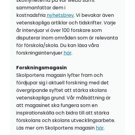
skolnyheterna på vår webb samt
sammanfattar dem i
kostnadsfria
nyhetsbrev
. Vi bevakar även
vetenskapliga artiklar och tidskrifter. Varje
år intervjuar vi över 100 forskare som
disputerar inom områden som är relevanta
för förskola/skola. Du kan läsa våra
forskningsintervjuer
här
.
Forskningsmagasin
Skolportens magasin lyfter fram och
fördjupar sig i aktuell forskning med det
övergripande syftet att stärka skolans
vetenskapliga grund. Vår målsättning är
att magasinet ska fungera som en
inspirationskälla och bidra till att stärka
förskolans och skolans utvecklingsarbete.
Läs mer om Skolportens magasin
här
.