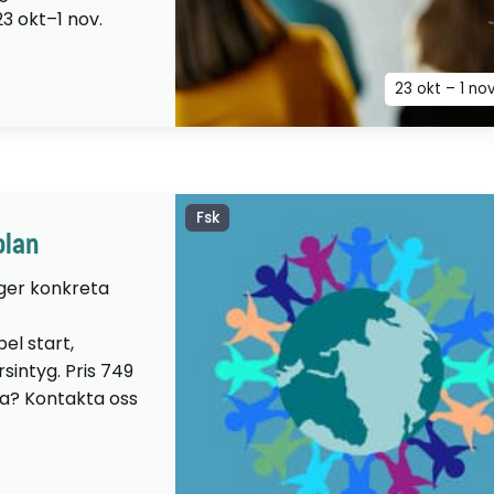
23 okt–1 nov.
23 okt – 1 no
Fsk
olan
 ger konkreta
el start,
sintyg. Pris 749
lta? Kontakta oss