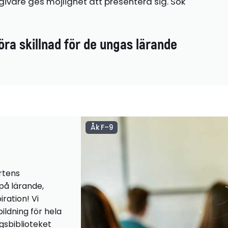
ivare ges möjlighet att presentera sig. Sök
öra skillnad för de ungas lärande
Åk F–9
rtens
 på lärande,
iration! Vi
ildning för hela
ngsbiblioteket