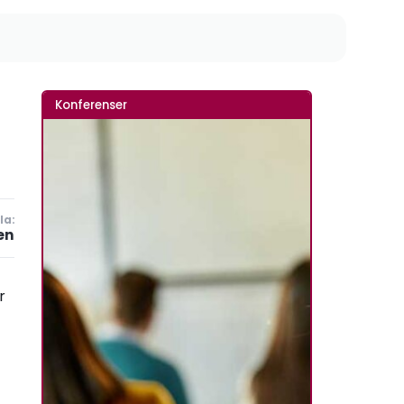
Konferenser
la:
en
r