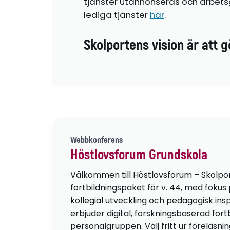
tjänster utannonseras och arbetsg
lediga tjänster
här
.
Skolportens vision är att g
Webbkonferens
Höstlovsforum Grundskola
Välkommen till Höstlovsforum – Skolpo
fortbildningspaket för v. 44, med fokus
kollegial utveckling och pedagogisk insp
erbjuder digital, forskningsbaserad fortb
personalgruppen. Välj fritt ur föreläsni