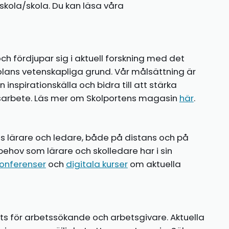
kola/skola. Du kan läsa våra
ch fördjupar sig i aktuell forskning med det
olans vetenskapliga grund. Vår målsättning är
nspirationskälla och bidra till att stärka
gsarbete. Läs mer om Skolportens magasin
här
.
ns lärare och ledare, både på distans och på
behov som lärare och skolledare har i sin
onferenser
och
digitala kurser
om aktuella
ts för arbetssökande och arbetsgivare. Aktuella