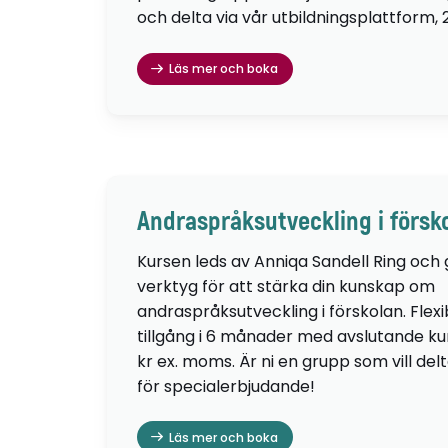
och delta via vår utbildningsplattform, 
Läs mer och boka
Andraspråksutveckling i försk
Kursen leds av Anniqa Sandell Ring och
verktyg för att stärka din kunskap om
andraspråksutveckling i förskolan. Flexib
tillgång i 6 månader med avslutande kur
kr ex. moms. Är ni en grupp som vill de
för specialerbjudande!
Läs mer och boka