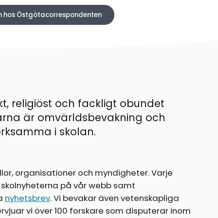
ln hos Östgötacorrespondenten
kt, religiöst och fackligt obundet
ärna är omvärldsbevakning och
 verksamma i skolan.
llor, organisationer och myndigheter. Varje
te skolnyheterna på vår webb samt
ia
nyhetsbrev
. Vi bevakar även vetenskapliga
ntervjuar vi över 100 forskare som disputerar inom