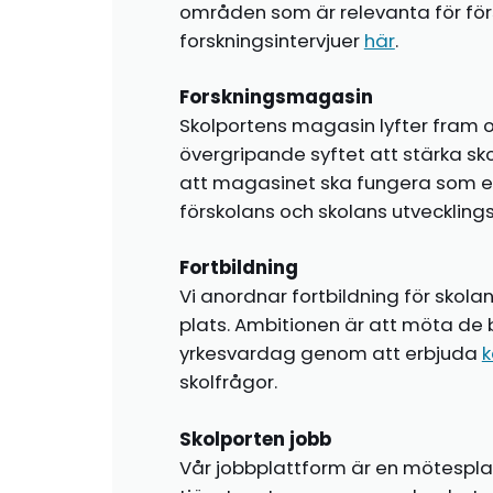
områden som är relevanta för förs
forskningsintervjuer
här
.
Forskningsmagasin
Skolportens magasin lyfter fram o
övergripande syftet att stärka sk
att magasinet ska fungera som en i
förskolans och skolans utvecklin
Fortbildning
Vi anordnar fortbildning för skola
plats. Ambitionen är att möta de 
yrkesvardag genom att erbjuda
k
skolfrågor.
Skolporten jobb
Vår jobbplattform är en mötespla