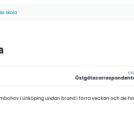
e skola
a
Käl
Östgötacorrespondent
bohov i Linköping undan brand i förra veckan och de ha