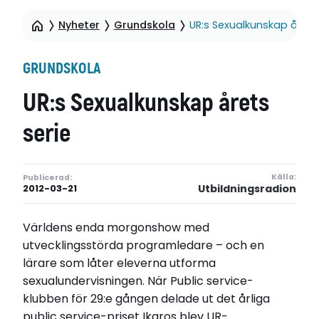
Nyheter
Grundskola
UR:s Sexualkunskap årets 
GRUNDSKOLA
UR:s Sexualkunskap årets
serie
Källa:
Publicerad:
Utbildningsradion
2012-03-21
Världens enda morgonshow med
utvecklingsstörda programledare – och en
lärare som låter eleverna utforma
sexualundervisningen. När Public service-
klubben för 29:e gången delade ut det årliga
public service-priset Ikaros blev UR-