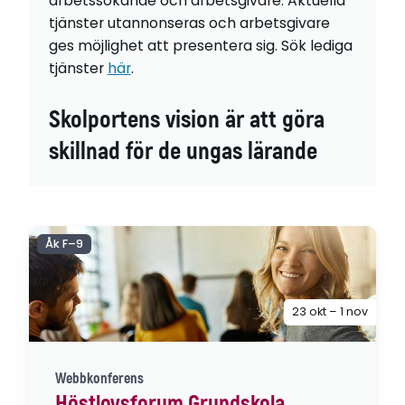
arbetssökande och arbetsgivare. Aktuella
tjänster utannonseras och arbetsgivare
ges möjlighet att presentera sig. Sök lediga
tjänster
här
.
Skolportens vision är att göra
skillnad för de ungas lärande
Åk F–9
23 okt – 1 nov
Webbkonferens
Höstlovsforum Grundskola