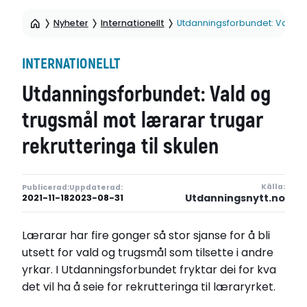
Nyheter
Internationellt
Utdanningsforbundet: Vald og 
INTERNATIONELLT
Utdanningsforbundet: Vald og
trugsmål mot lærarar trugar
rekrutteringa til skulen
Källa:
Publicerad:
Uppdaterad:
Utdanningsnytt.no
2021-11-18
2023-08-31
Lærarar har fire gonger så stor sjanse for å bli
utsett for vald og trugsmål som tilsette i andre
yrkar. I Utdanningsforbundet fryktar dei for kva
det vil ha å seie for rekrutteringa til læraryrket.