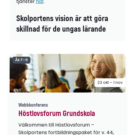
tjänster
här
.
Skolportens vision är att göra
skillnad för de ungas lärande
Åk F–9
23 okt – 1 nov
Webbkonferens
Höstlovsforum Grundskola
Välkommen till Höstlovsforum –
Skolportens fortbildningspaket för v. 44,