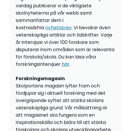
vardag publicerar vi de viktigaste
skolnyheterna på vår webb samt
sammanfattar dem i
kostnadsfria
nyhetsbrev
. Vi bevakar även
vetenskapliga artiklar och tidskrifter. Varje
år intervjuar vi över 100 forskare som
disputerar inom områden som är relevanta
för förskola/skola. Du kan läsa våra
forskningsintervjuer
här
.
Forskningsmagasin
Skolportens magasin lyfter fram och
fördjupar sig i aktuell forskning med det
övergripande syftet att stärka skolans
vetenskapliga grund. Vår målsättning är
att magasinet ska fungera som en
inspirationskälla och bidra till att stärka
förskolans och skolans utvecklingsarbete.