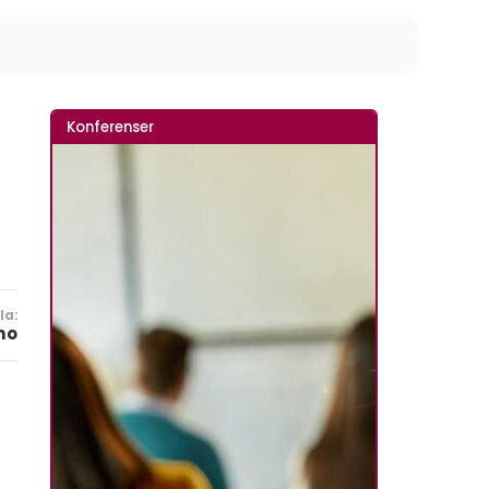
Konferenser
la:
no