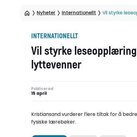
Nyheter
Internationellt
Vil styrke les
INTERNATIONELLT
Vil styrke leseopplærin
lyttevenner
Publicerad:
15 april
Kristiansand vurderer flere tiltak for å bedr
fysiske lærebøker.