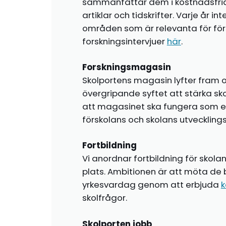
sammanfattar dem i kostnadsfr
artiklar och tidskrifter. Varje år i
områden som är relevanta för förs
forskningsintervjuer
här
.
Forskningsmagasin
Skolportens magasin lyfter fram o
övergripande syftet att stärka sk
att magasinet ska fungera som en i
förskolans och skolans utvecklin
Fortbildning
Vi anordnar fortbildning för skola
plats. Ambitionen är att möta de 
yrkesvardag genom att erbjuda
k
skolfrågor.
Skolporten jobb