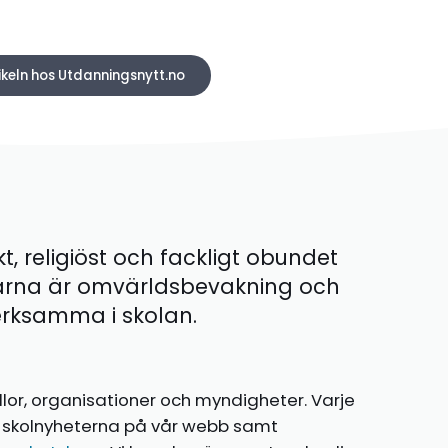
ikeln hos Utdanningsnytt.no
kt, religiöst och fackligt obundet
ärna är omvärldsbevakning och
 verksamma i skolan.
llor, organisationer och myndigheter. Varje
te skolnyheterna på vår webb samt