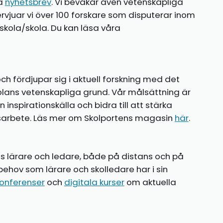
ia
nyhetsbrev
. Vi bevakar även vetenskapliga
ntervjuar vi över 100 forskare som disputerar inom
kola/skola. Du kan läsa våra
ch fördjupar sig i aktuell forskning med det
olans vetenskapliga grund. Vår målsättning är
nspirationskälla och bidra till att stärka
gsarbete. Läs mer om Skolportens magasin
här
.
ns lärare och ledare, både på distans och på
behov som lärare och skolledare har i sin
onferenser
och
digitala kurser
om aktuella