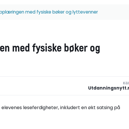
eopplæringen med fysiske bøker og lyttevenner
gen med fysiske bøker og
Käl
Utdanningsnytt.
e elevenes leseferdigheter, inkludert en økt satsing på