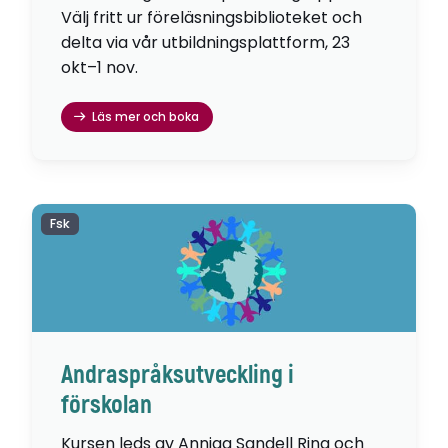
Välj fritt ur föreläsningsbiblioteket och
delta via vår utbildningsplattform, 23
okt–1 nov.
Läs mer och boka
Fsk
Andraspråksutveckling i
förskolan
Kursen leds av Anniqa Sandell Ring och