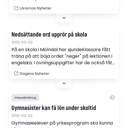
tidigare.
Lärarnas Nyheter
Nedsättande ord upprör på skola
2012-03-22
På en skola i Mölndal har sjundeklassare fått
träna på att böja ordet "neger" på lektionen i
engelska. I övningsuppgifter har de också fått
översätta meningar som "Vargarna åt upp
Dagens Nyheter
negrerna".
Yrkesutbildning
Gymnasister kan få lön under skoltid
2012-03-22
Gymnasieelever på yrkesprogram ska kunna