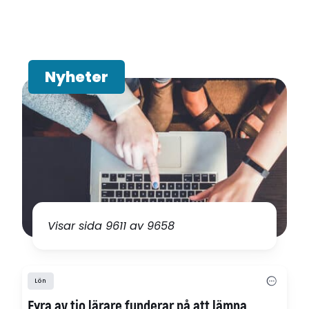
Hoppa
till
Nyheter
sidinnehåll
Visar sida 9611 av 9658
Lön
Fyra av tio lärare funderar på att lämna