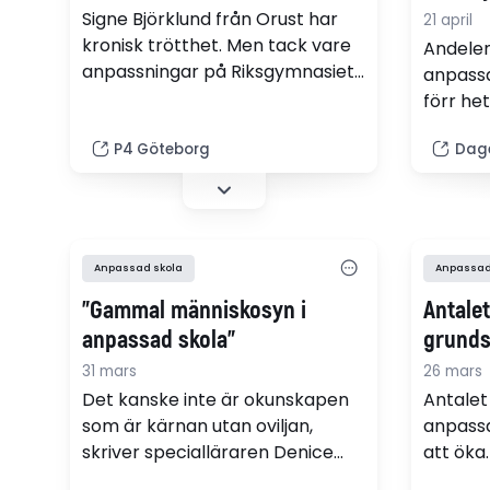
Signe Björklund från Orust har
21 april
kronisk trötthet. Men tack vare
Andelen
anpassningar på Riksgymnasiet i
anpassa
Angered kan hon läsa
förr het
samhällsvetenskapsprogramm
att öka
et. För Signe har stödet varit
P4 Göteborg
Dage
totalt s
avgörande – och nu vill hon
är ande
plugga vidare.
storstä
de blivi
år.
Anpassad skola
Anpassad
”Gammal människosyn i
Antalet
anpassad skola”
grundsk
31 mars
26 mars
Det kanske inte är okunskapen
Antalet
som är kärnan utan oviljan,
anpassa
skriver specialläraren Denice
att öka
Sverla, om misstanken att
totala a