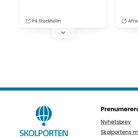
för att förebygga rekrytering.
hela sa
”Våra elever har hög tillit till
rektor 
vuxna. De är godtrogna och det
P4 Stockholm
Afto
gör dem väl till ett lätt byte”,
säger skolans rektor Susanne…
Prenumerer
Nyhetsbrev
Skolportens 