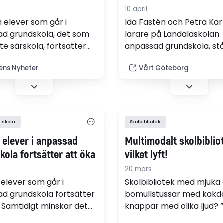
10 april
 elever som går i
Ida Fastén och Petra Kar
d grundskola, det som
lärare på Landalaskolan
te särskola, fortsätter
anpassad grundskola, stå
 samtidigt som skolelever
ett spännande äventyr. 
ns Nyheter
Vårt Göteborg
ett blir färre. I Göteborg
vare ett resestipendium 
len klart högst bland
förlaget Natur & kultur r
derna – i lågstadiet har
till Peru efter påsk för at
t 82 procent fler på fyra
studera hur landet arbe
elever med
 skola
Skolbibliotek
funktionsnedsättningar.
 elever i anpassad
Multimodalt skolbiblio
ola fortsätter att öka
vilket lyft!
20 mars
 elever som går i
Skolbibliotek med mjuka 
d grundskola fortsätter
bomulls­tussar med kakd
. Samtidigt minskar det
knappar med olika ljud? 
ntalet elever i de
elever behöver olika