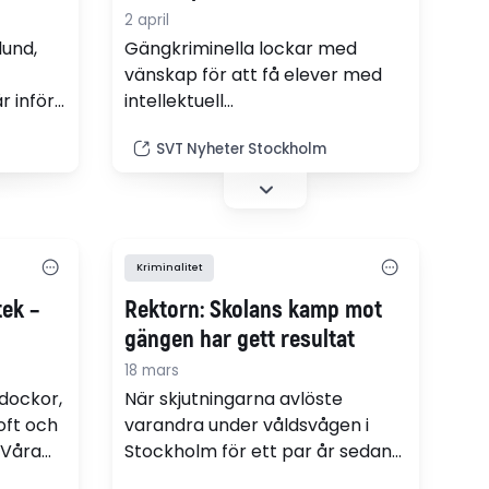
2 april
lund,
Gängkriminella lockar med
vänskap för att få elever med
r inför
intellektuell
Tack
funktionsnedsättning att begå
SVT Nyheter Stockholm
från
brott. På Polhems anpassade
eser de
gymnasieskola i Stockholm har
t
flera elever kontaktats via
tar med
sociala medier. "Vi behöver mer
hjälp och vi förstår inte lika
Kriminalitet
mycket som andra", säger
tek –
Rektorn: Skolans kamp mot
eleven Denise.
gängen har gett resultat
18 mars
dockor,
När skjutningarna avlöste
oft och
varandra under våldsvågen i
”Våra
Stockholm för ett par år sedan
var det kriminella som