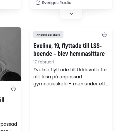
Sveriges Radio
kontaktade elever på Polhems
anpassade gymnasieskola i
Stockholm om våldsuppdrag.
Det blev startskottet på ett
fördjupat samarbete mellan
Anpassad skola
skolan, socialtjänst och polis
Evelina, 19, flyttade till LSS-
som nu ska spridas vidare.
boende – blev hemmasittare
17 februari
Evelina flyttade till Uddevalla för
att läsa på anpassad
gymnasieskola – men under ett
drygt läsår var hon nästan aldrig
där. Nu ifrågasätts LSS-boendets
ll
rutiner och kommunens
uppföljning.
npassad