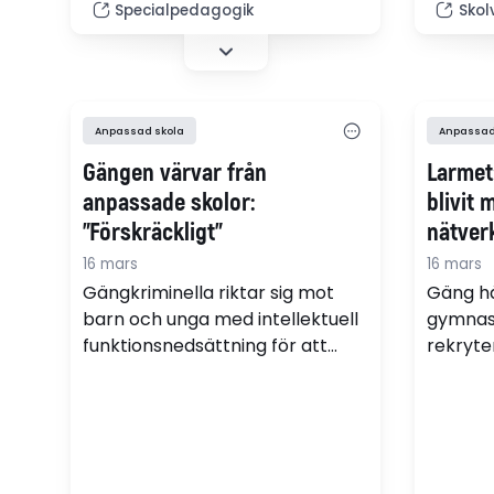
Specialpedagogik
Skol
politikerna ignorerar den
obligat
anpassade skolan för att de inte
visar ny
vill ge eleverna fullt
människovärde.
Anpassad skola
Anpassad
Gängen värvar från
Larmet
anpassade skolor:
blivit 
”Förskräckligt”
nätver
16 mars
16 mars
Gängkriminella riktar sig mot
Gäng h
barn och unga med intellektuell
gymnasi
funktionsnedsättning för att
rekryt
värva dem till brottslig
intellek
verksamhet. På Polhems
funktio
anpassade gymnasieskola i
rapport
Stockholm arbetar man
central
tillsammans med kommunpolis
utsatt. 