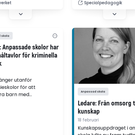
verket
Specialpedagogik
oriska skolformerna. Det
inlärningskanaler.”
 statistik från Skolverket.
 skola
: Anpassade skolor har
måltavlor för kriminella
k
änger utanför
eskolor för att
Anpassad skola
era barn med
tuella
Ledare: Från omsorg ti
nsnedsättningar. I en ny
kunskap
 beskrivs en skola i
18 februari
a Stockholm som extra
Kunskapsuppdraget i a
"Det här borde göra alla i