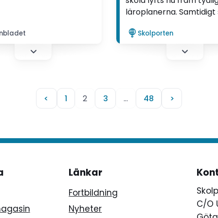
skola lyfts nu fram tydlig
mhället upprörda", säger
läroplanerna. Samtidigt
Susanne Avander.
en majoritet av lärarna i
nbladet
Skolporten
anpassad skola den utbi
som behövs för att unde
där. Därför behöver lär
och även elevassistente
fortbildning, enligt prof
Daniel Östlund. Det skri
<
1
2
3
…
48
>
Duvarci Engman i en leda
Skolporten.
a
Länkar
Kon
Skol
Fortbildning
C/O 
magasin
Nyheter
Götg