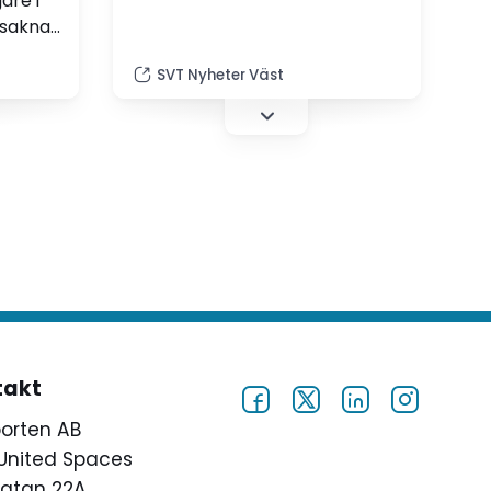
are i
 saknar
SVT Nyheter Väst
ldning
rvisa
arna
rna få
essor
ver Moa
re i
takt
porten AB
United Spaces
atan 22A