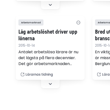
Carlsson debattarer
skolledarbristen.
Arbetsmarknad
Arbetsma
Låg arbetslöshet driver upp
Bred u
lönerna
bransc
2015-10-14
2015-10-1
Antalet arbetslösa lärare är nu
En vikti
det lägsta på flera decennier.
är miss
Det gör arbets­marknaden
Berglun
extremt god för lärare och
institut
Lärarnas tidning
Lära
förskollärare.
arbets
univers