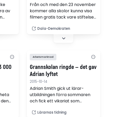
ske
Från och med den 23 november
ra av
kommer alla skolor kunna visa
n
filmen gratis tack vare stiftelsen
ligt
Teskedsorden som nyligen gav
Dala-Demokraten
en
filmens upphovsmakare ett
stipendium för att de "med
medmänsklighet och humor
spräcker fördomar".
Arbetsmarknad
33 000
Grannskolan ringde — det gav
Adrian lyftet
2015-10-14
Adrian Smith gick ut lärar­
 heta
utbildningen förra sommaren
 den
och fick ett vikariat som
över 30
engelsklärare på
Lärarnas tidning
gymnasieskolan i Rudbeck i