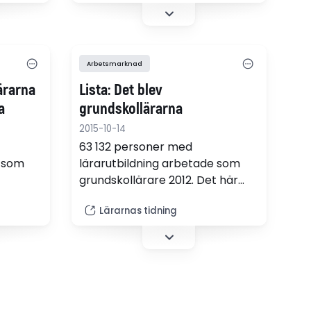
Sollentuna.
Arbetsmarknad
lärarna
Lista: Det blev
a
grundskollärarna
2015-10-14
63 132 personer med
e som
lärarutbildning arbetade som
grundskollärare 2012. Det här
Det här
arbetade de som 2013.
Lärarnas tidning