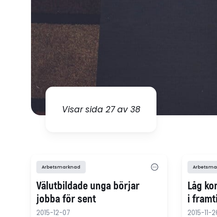
Visar sida 27 av 38
Arbetsmarknad
Arbetsma
Välutbildade unga börjar
Låg ko
jobba för sent
i framt
2015-12-07
2015-11-2