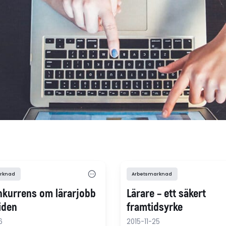
rknad
Arbetsmarknad
nkurrens om lärarjobb
Lärare – ett säkert
iden
framtidsyrke
6
2015-11-25