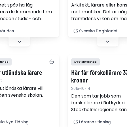
ket spås ha låg
Arkitekt, lärare eller kan
rens de kommande fem
matematiker. Det är någ
medan studie- och
framtidens yrken om ma
gledares framtid är mer
lättare vill ha ett jobb, en
världen
Svenska Dagbladet
rad, enligt rapport om
akademikerorganisation
ikeryrkens
Sacos nya rapport.
sutsikter.
rknad
Arbetsmarknad
er utländska lärare
Här får förskollärare 
kronor
22
r utländska lärare vill
2015-10-14
 den svenska skolan.
Den som tar jobb som
förskollärare i Botkyrka i
Stockholmsregionen kan
här hösten få en bra bit 
la Nya Tidning
Lärarnas tidning
000 kronor.