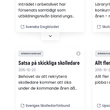
Inträdet i arbetslivet har
Läraryr
försenats samtidigt som
konkur
utbildningsnivån bland unga
åren – 
vuxna höjts markant. Det
yrkesvä
Svenska Dagbladet
Skol
konstaterar Statistiska
balanse
centralbyrån i en rapport.
akadem
framtid
Arbetsmarknad
Arbetsma
Satsa på skickliga skolledare
Allt fl
2015-10-23
2015-10-
Behovet av att rekrytera
Allt fle
skolledare kommer att öka
jobba i
under de kommande åren då
många av våra erfarna
skolledare slutar: Matz Nilsson
och distriktsordförande Anders
Sveriges Skolledarförbund
Upsa