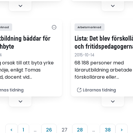
rknad
Arbetsmarknad
tbildning bäddar för
Lista: Det blev förskol
hbyte
och fritidspedagogern
4
2015-10-14
g orsak till att byta yrke
68 188 personer med
nöje, enligt Tomas
lärarutbildning arbetad
d, docent vid
förskollärare eller
ionen för sociologi och
fritidspedagoger 2009*. 
rnas tidning
Lärarnas tidning
vetenskap vid Göteborgs
arbetade de med 2013.
itet.
<
1
…
26
27
28
…
38
>