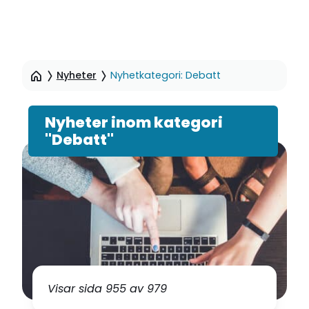
Hoppa
till
Nyheter
Nyhetkategori: Debatt
sidinnehåll
Nyheter inom kategori
"Debatt"
Visar sida 955 av 979