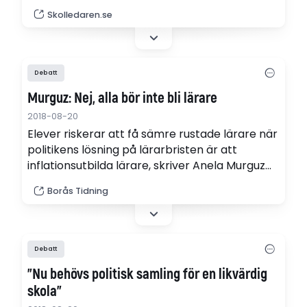
permanent Skolkommission, skriver Matz
Skolledaren.se
Nilsson, Sveriges Skolledarförbund.
Debatt
Murguz: Nej, alla bör inte bli lärare
2018-08-20
Elever riskerar att få sämre rustade lärare när
politikens lösning på lärarbristen är att
inflationsutbilda lärare, skriver Anela Murguz
ledarplats.
Borås Tidning
Debatt
"Nu behövs politisk samling för en likvärdig
skola"