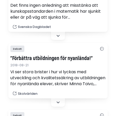
Det finns ingen anledning att misstänka att
kunskapsstandarden i matematik har sjunkit
eller är på väg att sjunka för
grundskoleeleverna som helhet. De stora
Svenska Dagbladet
förlorarna tycks dock vara de lägst
presterande eleverna vilket får betydande
samhällskonsekvenser, skriver Bengt
Holmgren, specialist i pedagogisk psykologi vid
Debatt
Säffle Utvecklingsmodell.
”Förbättra utbildningen för nyanlända!”
2018-08-21
Vi ser stora brister i hur vi lyckas med
utveckling och kvalitetssäkring av utbildningen
för nyanlända elever, skriver Minna Toivo,
Feministiskt initiativ Umeå.
Skolvärlden
Debatt