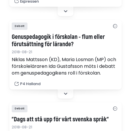
Expressen
försöka styra människor. "Jag tycker att det
här är flummigt, det är ovärdigt, svarade
Sjöstedt", skriver SVT Nyheter.
Debatt
Genuspedagogik i förskolan - flum eller
förutsättning för lärande?
2018-08-21
Niklas Mattsson (KD), Maria Losman (MP) och
förskoleläraren Ida Gustafsson möts i debatt
om genuspedagogikens roll i förskolan.
P4 Halland
Debatt
"Dags att stå upp för vårt svenska språk"
2018-08-21