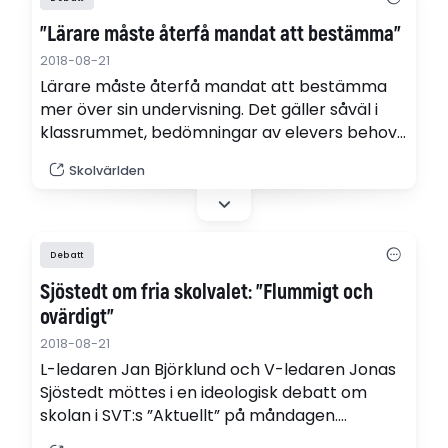
”Lärare måste återfå mandat att bestämma”
2018-08-21
Lärare måste återfå mandat att bestämma
mer över sin undervisning. Det gäller såväl i
klassrummet, bedömningar av elevers behov
av särskilt stöd och betygssättningar, skriver
Skolvärlden
Jiang Millington (MP).
Debatt
Sjöstedt om fria skolvalet: ”Flummigt och
ovärdigt”
2018-08-21
L-ledaren Jan Björklund och V-ledaren Jonas
Sjöstedt möttes i en ideologisk debatt om
skolan i SVT:s ”Aktuellt” på måndagen.
Björklund anklagade V och regeringen för att