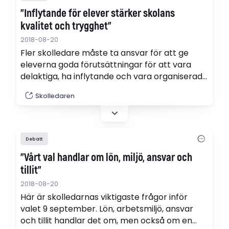
"Inflytande för elever stärker skolans
kvalitet och trygghet"
2018-08-20
Fler skolledare måste ta ansvar för att ge
eleverna goda förutsättningar för att vara
delaktiga, ha inflytande och vara organiserade
i skolans arbete för att skapa trygghet, skriver
Skolledaren
fyra representanter för Sveriges elevråd -
Svea.
Debatt
"Vårt val handlar om lön, miljö, ansvar och
tillit"
2018-08-20
Här är skolledarnas viktigaste frågor inför
valet 9 september. Lön, arbetsmiljö, ansvar
och tillit handlar det om, men också om en