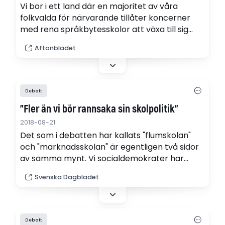
Vi bor i ett land där en majoritet av våra
folkvalda för närvarande tillåter koncerner
med rena språkbytesskolor att växa till sig
och tjäna enorma summor på att ”hjälpa”
Aftonbladet
våra barn att byta språk till engelska. Det
finns inget annat land som har ett liknande
skolsystem och vi tvingas dessutom
självfinansiera detta språkbyte via skatten,…
Debatt
”Fler än vi bör rannsaka sin skolpolitik”
2018-08-21
Det som i debatten har kallats "flumskolan"
och "marknadsskolan" är egentligen två sidor
av samma mynt. Vi socialdemokrater har
rannsakat oss och lagt om vår politik i bägge
Svenska Dagbladet
frågorna. Nu är det upp till borgerligheten att
göra detsamma, skriver Anna Ekström (S) och
Karl-Petter Thorwaldsson, LO.
Debatt