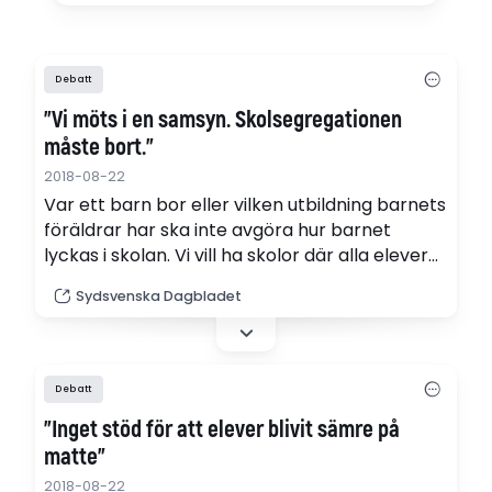
Debatt
”Vi möts i en samsyn. Skolsegregationen
måste bort.”
2018-08-22
Var ett barn bor eller vilken utbildning barnets
föräldrar har ska inte avgöra hur barnet
lyckas i skolan. Vi vill ha skolor där alla elever
får likvärdiga möjligheter att nå sina mål. Det
Sydsvenska Dagbladet
skriver Katrin Stjernfeldt Jammeh (S),
kommunstyrelsens ordförande i Malmö, och
Wail Rabi, biträdande rektor och huvudägare
av Östra skolan i Malmö.
Debatt
”Inget stöd för att elever blivit sämre på
matte”
2018-08-22