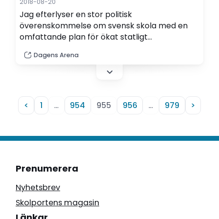
2018-08-20
Jag efterlyser en stor politisk
överenskommelse om svensk skola med en
omfattande plan för ökat statligt
engagemang, skriver, Åsa Fahlén, Lärarnas
Dagens Arena
Riksförbund.
<
1
…
954
955
956
…
979
>
Prenumerera
Nyhetsbrev
Skolportens magasin
Länkar