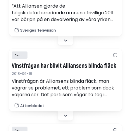
”Att Alliansen gjorde de
högskoleförberedande ämnena frivilliga 2011
var början på en devalvering av våra yrken
som vi fackföreningar inte vill se”, skriver
Sveriges Television
företrädare för Byggnads, Elektrikerna,
Fastighets, Målarna och Seko.
Debatt
Vinstfrågan har blivit Alliansens blinda fläck
2018-06-18
Vinstfrågan är Alliansens blinda fläck, man
vägrar se problemet, ett problem som dock
väljarna ser. Det parti som vågar ta tag i
frågan borde kunna locka till sig en hel del
Aftonbladet
väljare, skriver Åsa Fahlén, ordförande
Lärarnas riksförbund.
Debatt