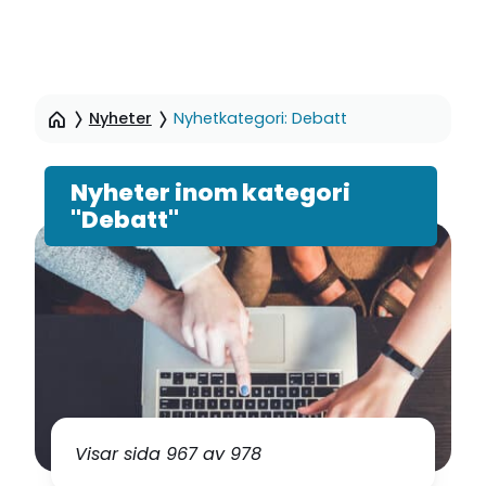
Hoppa
till
Nyheter
Nyhetkategori: Debatt
sidinnehåll
Nyheter inom kategori
"Debatt"
Visar sida 967 av 978