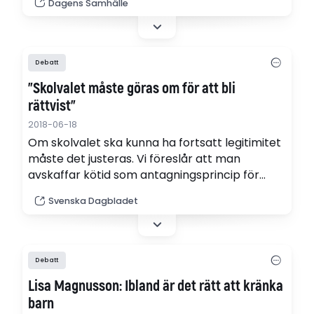
Dagens Samhälle
ett efterlängtat erkännande av
förskolechefens kompetens och ansvar,
skriver representanter för Moderaterna och
Lärarförbundet.
Debatt
”Skolvalet måste göras om för att bli
rättvist”
2018-06-18
Om skolvalet ska kunna ha fortsatt legitimitet
måste det justeras. Vi föreslår att man
avskaffar kötid som antagningsprincip för
friskolor, samt inför en gemensam antagning
Svenska Dagbladet
till både kommunala och fristående skolor.
Det skriver Anna Ekström (S) och Åsa Fahlén,
Lärarnas riksförbund.
Debatt
Lisa Magnusson: Ibland är det rätt att kränka
barn