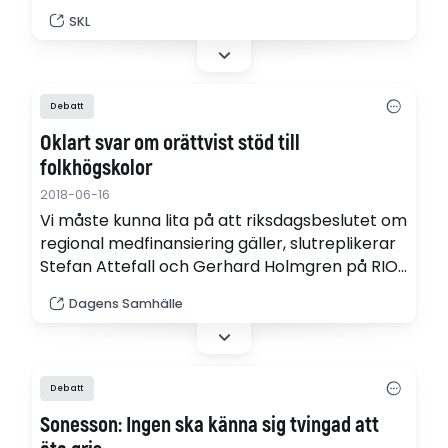
Förslaget till professionsprogram kan utgöra
SKL
en bra början.
Debatt
Oklart svar om orättvist stöd till
folkhögskolor
2018-06-16
Vi måste kunna lita på att riksdagsbeslutet om
regional medfinansiering gäller, slutreplikerar
Stefan Attefall och Gerhard Holmgren på RIO
till SKL, och ifrågasätter varför landsting och
Dagens Samhälle
regioner i genomsnitt ger 61 000 kronor till de
egna folkhögskolorna och 13 000 kronor till de
rörelseägda?
Debatt
Sonesson: Ingen ska känna sig tvingad att