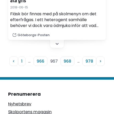
äta gris
2018-06-15
Fläsk bör finnas med på skolmenyn om det
efterfrågas. I ett heterogent samhälle
behöver vi dock vara ödmjuka inför att vad
olika grupper betraktar som ätbart och icke
Göteborgs-Posten
ätbart. Även om skälen framstår som
irrationella. I Sverige har hästkött betraktats
som avskyvärt under århundraden, skriver
Jenny Sonesson i en ledare.
<
1
…
966
967
968
…
978
>
Prenumerera
Nyhetsbrev
Skolportens magasin