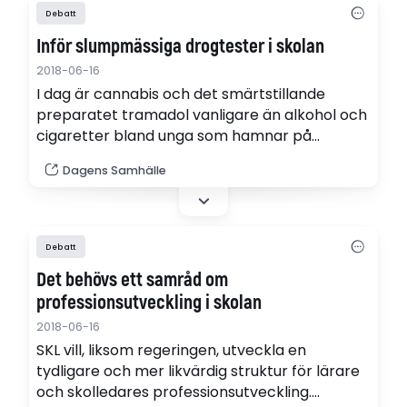
Debatt
Inför slumpmässiga drogtester i skolan
2018-06-16
I dag är cannabis och det smärtstillande
preparatet tramadol vanligare än alkohol och
cigaretter bland unga som hamnar på
beroendemottagningar. Nu krävs åtgärder för
Dagens Samhälle
att förebygga och upptäcka missbruk – som
drogtester i skolan, skriver Antonia Jaksic,
ledamot SLL (M), folkhälsa- och
psykiatriberedningen.
Debatt
Det behövs ett samråd om
professionsutveckling i skolan
2018-06-16
SKL vill, liksom regeringen, utveckla en
tydligare och mer likvärdig struktur för lärare
och skolledares professionsutveckling.