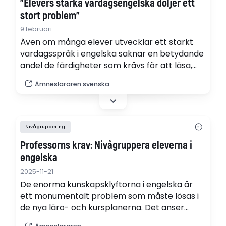
"Elevers starka vardagsengelska döljer ett
stort problem"
9 februari
Även om många elever utvecklar ett starkt
vardagsspråk i engelska saknar en betydande
andel de färdigheter som krävs för att läsa,
tolka och kritiskt granska akademiska texter,
Ämnesläraren svenska
skriver engelskläraren Kim Gusic.
Nivågruppering
Professorns krav: Nivågruppera eleverna i
engelska
2025-11-21
De enorma kunskapsklyftorna i engelska är
ett monumentalt problem som måste lösas i
de nya läro- och kursplanerna. Det anser
professorn Liss Kerstin Sylvén som välkomnar