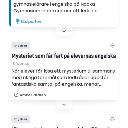
gymnasielärare i engelska på Nacka
Gymnasium. Han kommer att leda en
workshop för engelsklärare i Stockholm den
Skolporten
16 oktober 2026, med fokus på ordinlärning i
klassrummet.
Engelska
Mysteriet som får fart på elevernas engelska
18 februari
När elever får lösa ett mysterium tillsammans
med riktiga föremål som ledtrådar uppstår
fantastiska samtal på engelska, menar
läraren Anna Löfquist. "Uppgiften engagerar
Ämnesläraren
verkligen alla, även de som inte pratar så
mycket annars", säger hon.
Engelska