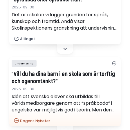
2025-09-30
Det är i skolan vi lägger grunden för språk,
kunskap och framtid. Ändå visar
Skolinspektionens granskning att undervisning
på engelska i svenska skolor ofta sker utan
Altinget
vare sig kvalitet eller kompetens, skriver
krönikören Linnea Lindquist.
Undervisning
"Vill du ha dina barn i en skola som är torftig
och ogenomtänkt?"
2025-09-30
Idén att svenska elever ska utbildas till
världsmedborgare genom att ”språkbada” i
engelska var möjligtvis god i teorin. Men den
fungerar inte i praktiken. Det skriver DN på
Dagens Nyheter
ledarplats.