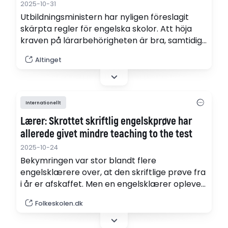
2025-10-31
Utbildningsministern har nyligen föreslagit
skärpta regler för engelska skolor. Att höja
kraven på lärarbehörigheten är bra, samtidigt
vore det en begränsning att bara få undervisa
Altinget
25 procent på engelska. Det skriver
Dominique Roosen, vd Engelska skolor och
förskolor.
Internationellt
Lærer: Skrottet skriftlig engelskprøve har
allerede givet mindre teaching to the test
2025-10-24
Bekymringen var stor blandt flere
engelsklærere over, at den skriftlige prøve fra
i år er afskaffet. Men en engelsklærer oplever,
at det allerede har givet lidt mere frirum til at
Folkeskolen.dk
lade det kreative styre i undervisningen.