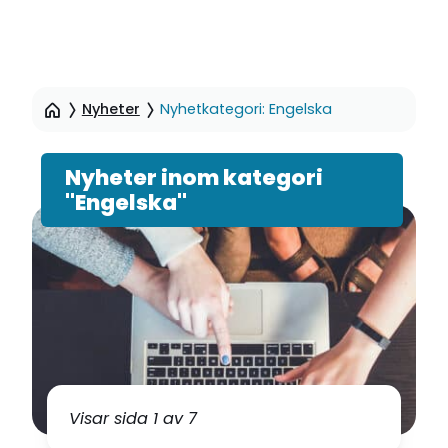
Hoppa
till
Nyheter
Nyhetkategori: Engelska
sidinnehåll
Nyheter inom kategori
"Engelska"
Visar sida 1 av 7