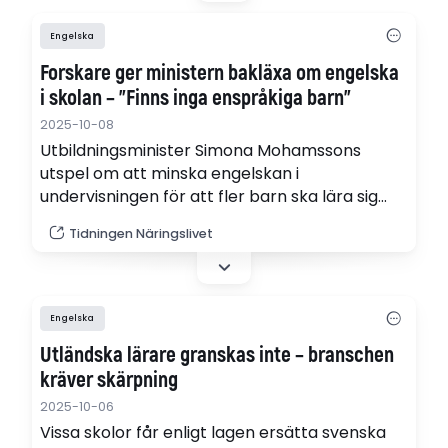
Engelska
Forskare ger ministern bakläxa om engelska
i skolan – ”Finns inga enspråkiga barn”
2025-10-08
Utbildningsminister Simona Mohamssons
utspel om att minska engelskan i
undervisningen för att fler barn ska lära sig
bra svenska får mothugg av vetenskapen.
Tidningen Näringslivet
”Forskningen visar tvärtom att vi ska
omfamna flerspråkigheten”, säger
universitetslektorn och forskaren Oscar Björk.
Engelska
Utländska lärare granskas inte – branschen
kräver skärpning
2025-10-06
Vissa skolor får enligt lagen ersätta svenska