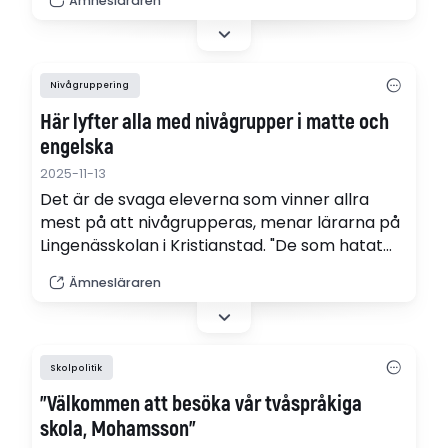
Ämnesläraren
Ämneslärarens granskning.
Nivågruppering
Här lyfter alla med nivågrupper i matte och
engelska
2025-11-13
Det är de svaga eleverna som vinner allra
mest på att nivågrupperas, menar lärarna på
Lingenässkolan i Kristianstad. "De som hatat
engelska och mattelektionerna och som inte
Ämnesläraren
gjort något förut är aktiva, engagerade och
trivs verkligen nu", säger Madeleine Olsson.
Skolpolitik
"Välkommen att besöka vår tvåspråkiga
skola, Mohamsson"