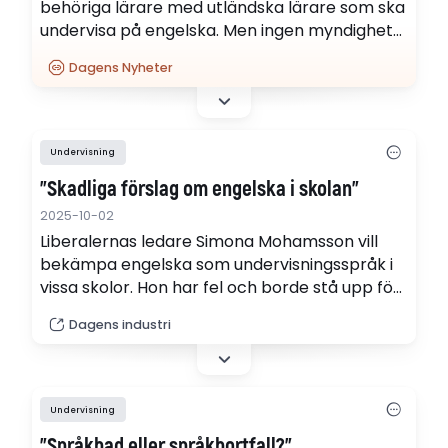
behöriga lärare med utländska lärare som ska
undervisa på engelska. Men ingen myndighet
kontrollerar om de utländska lärarna har
Dagens Nyheter
tillräcklig kompetens.
Undervisning
"Skadliga förslag om engelska i skolan"
2025-10-02
Liberalernas ledare Simona Mohamsson vill
bekämpa engelska som undervisningsspråk i
vissa skolor. Hon har fel och borde stå upp för
landets internationella styrkor. Det skriver PM
Dagens industri
Nilsson i en krönika.
Undervisning
"Språkbad eller språkbortfall?"