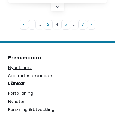
har försämrats i matematik 1 och förbättrats i
matematik 3 jämfört med tidigare år.
<
1
…
3
4
5
…
7
>
Prenumerera
Nyhetsbrev
Skolportens magasin
Länkar
Fortbildning
Nyheter
Forskning & Utveckling