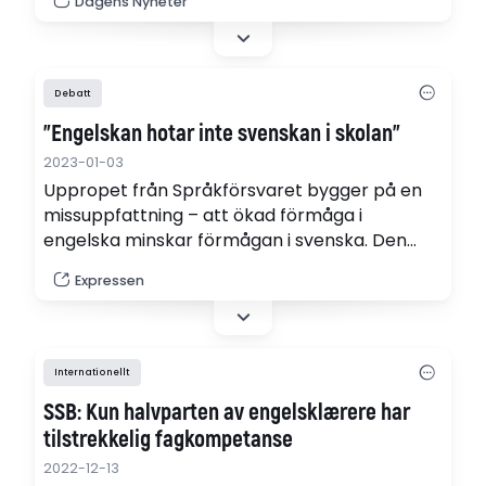
Dagens Nyheter
Akademien Horace Engdahl och Per Wästberg
Debatt
"Engelskan hotar inte svenskan i skolan"
2023-01-03
Uppropet från Språkförsvaret bygger på en
missuppfattning – att ökad förmåga i
engelska minskar förmågan i svenska. Den
mänskliga hjärnan fungerar tvärtom. Den som
Expressen
behärskar ett andra språk kan av det bli
bättre på sitt första språk, skriver Hans
Bergström, Internationella engelska skolan.
Internationellt
SSB: Kun halvparten av engelsklærere har
tilstrekkelig fagkompetanse
2022-12-13