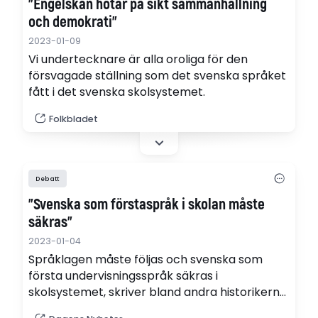
"Engelskan hotar på sikt sammanhållning
och demokrati"
2023-01-09
Vi undertecknare är alla oroliga för den
försvagade ställning som det svenska språket
fått i det svenska skolsystemet.
Folkbladet
Debatt
”Svenska som förstaspråk i skolan måste
säkras”
2023-01-04
Språklagen måste följas och svenska som
första undervisningsspråk säkras i
skolsystemet, skriver bland andra historikern
Peter Englund och ledamöterna i Svenska