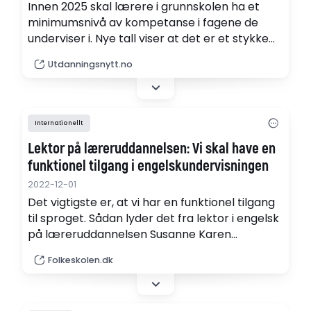
Innen 2025 skal lærere i grunnskolen ha et
minimumsnivå av kompetanse i fagene de
underviser i. Nye tall viser at det er et stykke
igjen.
Utdanningsnytt.no
Internationellt
Lektor på læreruddannelsen: Vi skal have en
funktionel tilgang i engelskundervisningen
2022-12-01
Det vigtigste er, at vi har en funktionel tilgang
til sproget. Sådan lyder det fra lektor i engelsk
på læreruddannelsen Susanne Karen
Jacobsen i kølvandet på artikler
Folkeskolen.dk
på Folkeskolens engelsknetværk om manglen
på undervisning i lydforbindelsen.