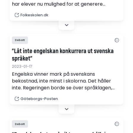
har elever nu mulighed for at generere
skriftlige opgavebesvarelser på få minutter.
Folkeskolen.dk
Og lærerens mulighed for at gennemskue, at
de gør det, er stærkt begrænset,
viser Folkeskolens eksperiment.
Debatt
"Låt inte engelskan konkurrera ut svenska
språket"
2023-01-17
Engelska vinner mark på svenskans
bekostnad, inte minst i skolorna. Det håller
inte. Regeringen borde se över språklagen,
skriver Karin Pihl på ledarplats.
Göteborgs-Posten
Debatt