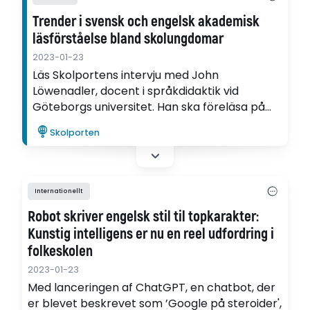
Trender i svensk och engelsk akademisk
läsförståelse bland skolungdomar
2023-01-23
Läs Skolportens intervju med John
Löwenadler, docent i språkdidaktik vid
Göteborgs universitet. Han ska föreläsa på
Skolportens konferens Engelska på
Skolporten
högstadiet eller gymnasiet och kommer att
tala om trender i läsförståelse i svenska och
engelska bland tonåriga elever.
Internationellt
Robot skriver engelsk stil til topkarakter:
Kunstig intelligens er nu en reel udfordring i
folkeskolen
2023-01-23
Med lanceringen af ChatGPT, en chatbot, der
er blevet beskrevet som ’Google på steroider',