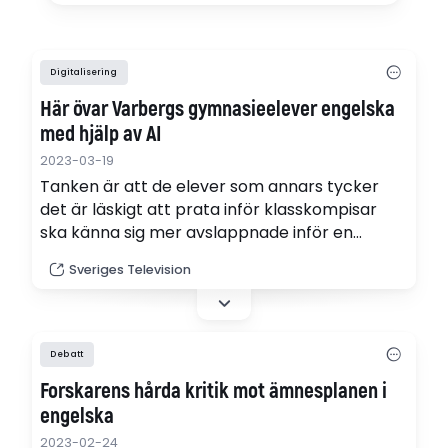
Digitalisering
Här övar Varbergs gymnasieelever engelska
med hjälp av AI
2023-03-19
Tanken är att de elever som annars tycker
det är läskigt att prata inför klasskompisar
ska känna sig mer avslappnade inför en
datakompis istället. "Som att prata med en
Sveriges Television
utomstående, man skämtar inte bort det som
man gör med klasskompisar," säger eleven
Matilda Sanner.
Debatt
Forskarens hårda kritik mot ämnesplanen i
engelska
2023-02-24