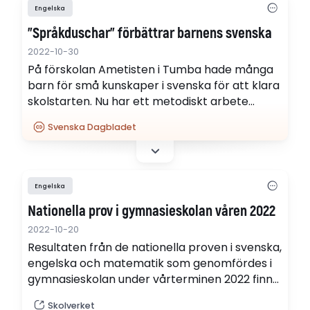
Engelska
”Språkduschar” förbättrar barnens svenska
2022-10-30
På förskolan Ametisten i Tumba hade många
barn för små kunskaper i svenska för att klara
skolstarten. Nu har ett metodiskt arbete
förbättrat barnens språk. Till pedagogernas
Svenska Dagbladet
överraskning har barnen också lärt sig
engelska – på egen hand.
Engelska
Nationella prov i gymnasieskolan våren 2022
2022-10-20
Resultaten från de nationella proven i svenska,
engelska och matematik som genomfördes i
gymnasieskolan under vårterminen 2022 finns
nu publicerade. Provresultaten i matematik
Skolverket