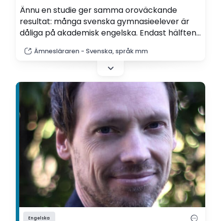
Ännu en studie ger samma oroväckande
resultat: många svenska gymnasieelever är
dåliga på akademisk engelska. Endast hälften
når en acceptabel lägstanivå. "Det var ännu
Ämnesläraren - Svenska, språk mm
färre än vad jag hade förväntat mig", säger
forskaren Marcus Warnby.
Engelska