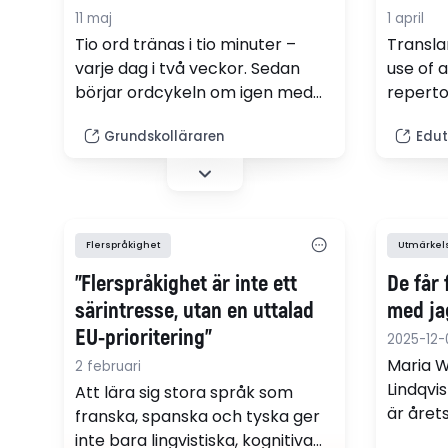
11 maj
1 april
Tio ord tränas i tio minuter –
Transla
varje dag i två veckor. Sedan
use of a
börjar ordcykeln om igen med
reperto
nya ord. Så jobbar forskare och
inclusi
Grundskolläraren
Edut
lärare i Falköping systematiskt
multilin
för att stärka flerspråkiga
teacher
elevers ordförråd. – Det är en
include 
lustfylld och varierad repetition,
brainst
säger läraren Helen Gustavsson.
and mul
Flerspråkighet
Utmärkel
”Flerspråkighet är inte ett
De får 
särintresse, utan en uttalad
med ja
EU-prioritering”
2025-12-
Maria W
2 februari
Lindqvi
Att lära sig stora språk som
är årets
franska, spanska och tyska ger
Bruuns 
inte bara lingvistiska, kognitiva