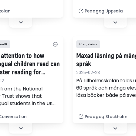
en bok om sitt språk- och
bland annat om sin verk
nsutvecklande arbete
kommunen, vikten av de
kolan
Pedagog Uppsala
rspråkiga barn.
nätverksträffar de anord
lärare som arbetar med
svenska som andraspråk
vilket bedömningsstöd 
nellt
Läsa, skriva
finns. (webbradio)
 attention to how
Maxad läsning på mån
ngual children read can
språk
ster reading for
2025-02-28
e for all
På Lillholmsskolan talas 
12
60 språk och många eleve
 from the National
läsa böcker både på sve
y Trust shows that
och på sitt modersmål. 
gual students in the UK
vare Mångspråksbibliote
re for pleasure and
skolbiblioteket erbjuda li
Conversation
Pedagog Stockholm
with a more diverse
på många av elevernas s
of texts than their
gual peers, researcher