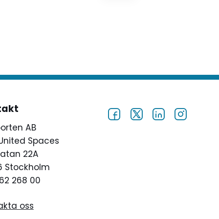
eleven kan få.
takt
porten AB
United Spaces
atan 22A
46 Stockholm
62 268 00
akta oss