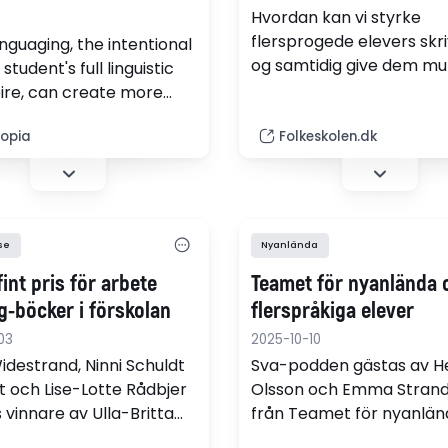
Hvordan kan vi styrke
flersprogede elevers skri
nguaging, the intentional
og samtidig give dem mu
 student's full linguistic
for at spejle sig i litterat
ire, can create more
Det spørgsmål blev
ve classrooms for
udgangspunktet for et sk
opia
Folkeskolen.dk
gual students, writes
i mine DSA-hold, hvor el
 Megan Vosk. Strategies
skrev deres egne bøger
multilingual
deres modersmål og på 
orming, language pairing
tilingual anchor charts.
se
Nyanlända
fint pris för arbete
Teamet för nyanlända 
g-böcker i förskolan
flerspråkiga elever
03
2025-10-10
idestrand, Ninni Schuldt
Sva-podden gästas av H
st och Lise-Lotte Rådbjer
Olsson och Emma Stran
 vinnare av Ulla-Britta
från Teamet för nyanlän
stipendium. Nu ska de
flerspråkiga elever. De b