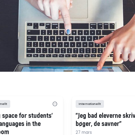
nellt
Internationellt
 space for students’
"Jeg bad eleverne skri
anguages in the
bøger, de savner"
oom
27 mars