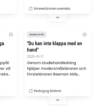
samhet i
perspektiv. Flerspråkighet ger
fördjupning och färgsättning i
Ämnesläraren svenska
nar för
lärande och undervisning, skriver
läraren Erik Cardelus.
 och
som
Modersmål
ga
”Du kan inte klappa med en
hand”
2025-01-17
uppåt
Genom studiehandledning
r vill
hjälper modersmålsläraren och
nska
försteläraren Reeman Akily
Tack
elever att hitta olika sätt att lära
ket kan
sig och förstå skolämnena. För
tteratur
henne är det viktigt att
Pedagog Malmö
pråk.
förtydliga sitt uppdrag och vilket
stöd som ämnesläraren och