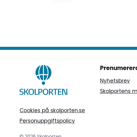
genom gemensamt lärande,
Sabine L
förflyttat ledarskap och ett nytt
sätt att organisera för
undervisning. Här står språket,
tilliten och delaktigheten i
centrum.
Prenumerer
Nyhetsbrev
Skolportens 
Cookies på skolporten.se
Personuppgiftspolicy
© 2026 Skolporten