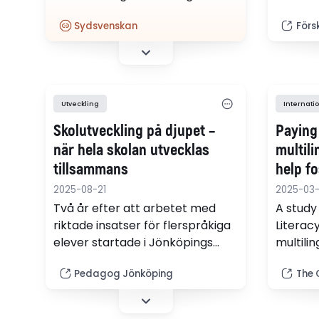
skriva 
och kommunikativa vinster, utan
relatio
Sydsvenskan
Förs
bidrar till ett starkare och mer
med fle
sammanhållet Europa i en tid då
detta som bäst behövs. Det
skriver fyra språklärare.
Utveckling
Internatio
Skolutveckling på djupet –
Paying
när hela skolan utvecklas
multili
tillsammans
help fo
pleasur
2025-08-21
2025-03-
Två år efter att arbetet med
A study
riktade insatser för flerspråkiga
Literac
elever startade i Jönköpings
multilin
kommun har förändringen satt
read mo
Pedagog Jönköping
The 
tydliga spår. På Österängsskolan
engage 
och Södergårdsskolan har
variety 
utvecklingen vuxit fram inifrån –
monolin