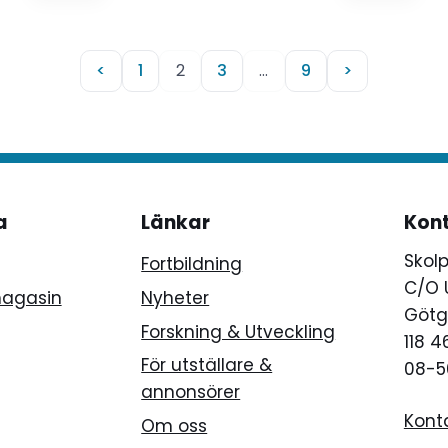
ittle writes.
<
1
2
3
…
9
>
a
Länkar
Kon
Skol
Fortbildning
C/O 
magasin
Nyheter
Götg
Forskning & Utveckling
118 
För utställare &
08-5
annonsörer
Kont
Om oss