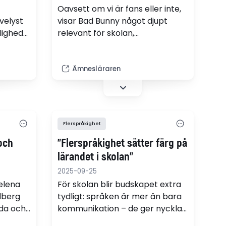
Oavsett om vi är fans eller inte,
velyst
visar Bad Bunny något djupt
lighed
relevant för skolan,
uren?
språkundervisningen och vårt
globala samhälle i stort: hur
riveløb
avgörande flerspråkighet och
Ämnesläraren
everne
interkulturell kompetens är,
 både på
skriver läraren Erik Cardelus.
dansk.
Flerspråkighet
och
"Flerspråkighet sätter färg på
lärandet i skolan"
2025-09-25
elena
För skolan blir budskapet extra
dberg
tydligt: språken är mer än bara
da och
kommunikation – de ger nycklar
erättar
till identitet, kultur och nya