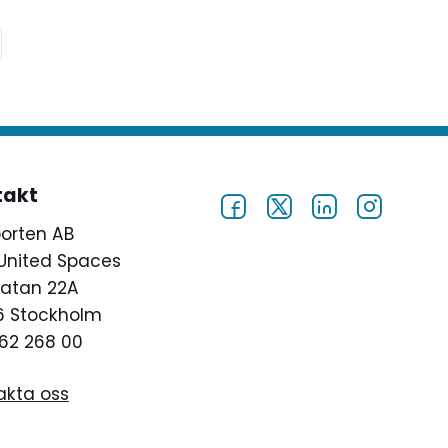
takt
porten AB
United Spaces
atan 22A
46 Stockholm
62 268 00
akta oss