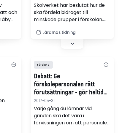
v
Skolverket har beslutat hur de
att och
ska fördela bidraget till
 Täby
minskade grupper i förskolan.
lan i
828 miljoner kronor går till 1 873
Lärarnas tidning
na till
förskolor. Men många som sökt
rävande.
blir utan.
Förskola
Debatt: Ge
förskolepersonalen rätt
förutsättningar - gör heltid
och tillsvidareanställning till
en
2017-05-31
norm
Varje gång du lämnar vid
grinden ska det vara i
förvissningen om att personalen
har bästa möjliga