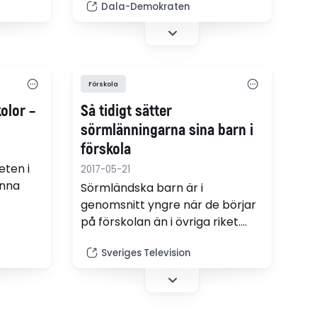
yberg
Dala-Demokraten
förutsättningar att ge ditt barn
verktyg att lära, leka och
utvecklas. Kommuner och
landsting måste prioritera
frågan om tillsvidareanställning
Förskola
på heltid högre inom all sin
olor –
Så tidigt sätter
offentligt finansierade
verksamhet, skriver Tobias
sörmlänningarna sina barn i
Baudin, förbundsordförande
förskola
Kommunal, m.fl. .
eten i
2017-05-21
unna
Sörmländska barn är i
genomsnitt yngre när de börjar
siering
på förskolan än i övriga riket.
ntiskt.
Det visar ny statistik från
Sveriges Television
Skolverket.
övs