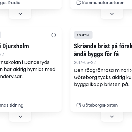
tt de skurit ner.
barnskötaren Birgitta­ N
iges Radio
Kommunalarbetaren
Lockner.
Förskola
i Djursholm
Skriande brist på försk
ändå byggs för få
22
nsskolan i Danderyds
2017-05-22
 har aldrig hymlat med
Den rödgrönrosa minorit
undervisar
Göteborg tycks aldrig k
lebarnen. Kommer den
bygga ikapp bristen på
ade läroplanen att ge
förskolor. Trots att finan
tt?
finns och behovet är giga
Över tusen nya
rnas tidning
GöteborgsPosten
förskoleavdelningar beh
fram till 2025, skriver Bo
Anderssen (L).