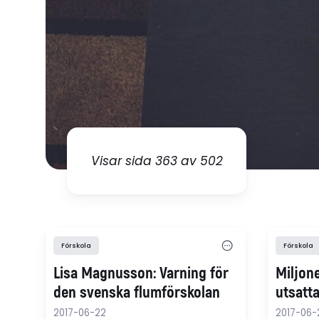
Visar sida 363 av 502
Förskola
Förskola
Lisa Magnusson: Varning för
Miljone
den svenska flumförskolan
utsatt
2017-06-22
2017-06-