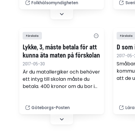
litteraturöversikt från
tycker a
Folkhälsomyndigheten
Sver
Folkhälsomyndigheten och
Centrum för epidemiologi och
samhällsmedicin (CES). Den
visar också hur viktigt det är
Förskola
Förskola
med en god övergång mellan
förskola och skola.
Lykke, 3, måste betala för att
D som 
kunna äta maten på förskolan
2017-05-
Småbar
2017-05-30
kommun
Är du matallergiker och behöver
att de 
ett intyg till skolan måste du
försko
betala. 400 kronor om du bor i
revider
Västra Götaland. Allergiker i
dem rä
Stockholm får betala ungefär
hundra kronor mindre. Och det
Göteborgs-Posten
Lära
spelar ingen roll om du är vuxen
eller barn.