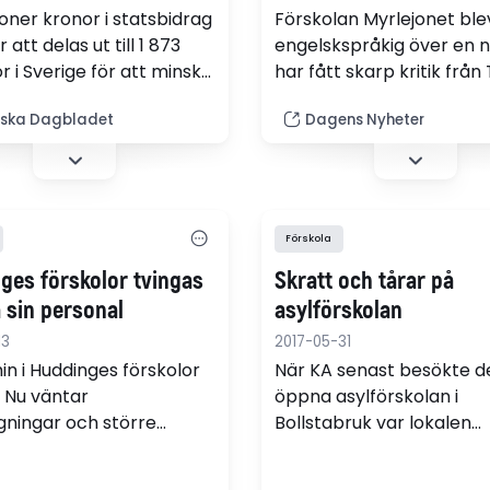
joner kronor i statsbidrag
Förskolan Myrlejonet ble
tt delas ut till 1 873
engelskspråkig över en n
r i Sverige för att minska
har fått skarp kritik från
ppernas storlek. Främst
kommun. Nu svarar försko
ska Dagbladet
Dagens Nyheter
ras förskolor i utsatta
ett yttrande att föräldrar
, efter ett beslut från
förskolans barn är för k
gen.
Förskola
ges förskolor tvingas
Skratt och tårar på
 sin personal
asylförskolan
13
2017-05-31
n i Huddinges förskolor
När KA senast besökte d
. Nu väntar
öppna asylförskolan i
ningar och större
Bollstabruk var lokalen
pper. Det oroar
fullproppad. ”Sedan kom
echeferna som redan
utvisningarna”, säger