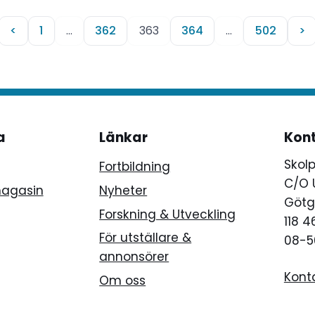
<
1
…
362
363
364
…
502
>
a
Länkar
Kon
Skol
Fortbildning
C/O 
magasin
Nyheter
Götg
Forskning & Utveckling
118 
För utställare &
08-5
annonsörer
Kont
Om oss