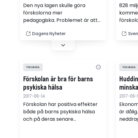
Den nya lagen skulle göra
828 mil
förskolorna mer
kommer a
pedagogiska. Problemet är att
förskolo
ingen begriper vad det innebär i
barngru
Dagens Nyheter
Sven
praktiken, skriver Lisa
priorite
Magnusson på ledarplats.
områden
regerin
Förskola
Förskola
Förskolan är bra för barns
Huddin
psykiska hälsa
minska
2017-06-14
2017-06-
Förskolan har positiva effekter
Ekonomi
både på barns psykiska hälsa
är dålig
och på deras senare
neddrag
studieresultat i både språk och
barngru
matematik. Det visar en
förskol