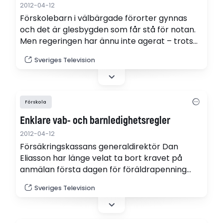
2012-04-12
Förskolebarn i välbärgade förorter gynnas
och det är glesbygden som får stå för notan.
Men regeringen har ännu inte agerat – trots
att dubbla utredningar pekat på problemet.
Sveriges Television
Förskola
Enklare vab- och barnledighetsregler
2012-04-12
Försäkringskassans generaldirektör Dan
Eliasson har länge velat ta bort kravet på
anmälan första dagen för föräldrapenning
och vård av sjukt barn (vab) och
Sveriges Television
förskoleintyget för barns frånvaro.