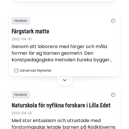
Förskola
Färgstark matte
2012-04-15
Genom att laborera med färger och måla
former lär sig barnen geometri. Den
konstpedagogiska metoden Eureka bygger
broar mellan barnens konkreta erfarenheter
Lärarnas Nyheter
och matematiska begrepp.
Förskola
Naturskola för nyfikna forskare i Lilla Edet
2012-04-13
Med stor entusiasm och utrustade med
förstoringsglas letade barnen på Rödklöverns