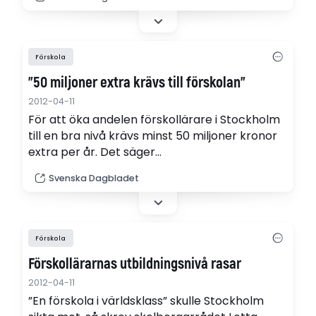
bättre villkor.
Förskola
”50 miljoner extra krävs till förskolan”
2012-04-11
För att öka andelen förskollärare i Stockholm
till en bra nivå krävs minst 50 miljoner kronor
extra per år. Det säger
oppositionsborgarrådet Karin Wanngård (S).
Svenska Dagbladet
Hon vill även se höjda löner till förskollärarna.
Förskola
Förskollärarnas utbildningsnivå rasar
2012-04-11
”En förskola i världsklass” skulle Stockholm