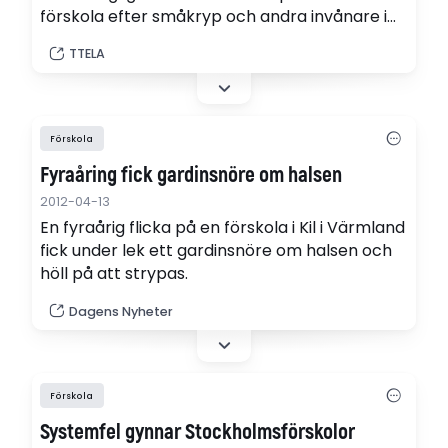
förskola efter småkryp och andra invånare i
Ströms slottspark i Lilla Edet. Det är naturskola
TTELA
som pågår.
Förskola
Fyraåring fick gardinsnöre om halsen
2012-04-13
En fyraårig flicka på en förskola i Kil i Värmland
fick under lek ett gardinsnöre om halsen och
höll på att strypas.
Dagens Nyheter
Förskola
Systemfel gynnar Stockholmsförskolor