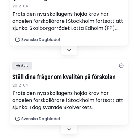
2012-04-11
Trots den nya skollagens höjda krav har
andelen förskollärare i Stockholm fortsatt att
sjunka. Skolborgarrådet Lotta Edholm (FP)
säger att Stockholms stad hade kunnat agera
Svenska Dagbladet
mer men att det största problemet är att för
få förskollärare utbildas.
Förskola
Ställ dina frågor om kvalitén på förskolan
2012-04-11
Trots den nya skollagens höjda krav har
andelen förskollärare i Stockholm fortsatt att
sjunka. I dag svarade Skolverkets
förskoleexperter Carina Hall och Magdalena
Svenska Dagbladet
Karlsson på läsarnas frågor om kvalitén på
den svenska förskolan. Läs hela chatten
nedan.