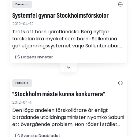
Förskola
Systemfel gynnar Stockholmsförskolor
2012-04-12
Trots att barn i jämtländska Berg nyttjar
förskolan lika mycket som barn i Sollentuna
ger utjämningssystemet varje Sollentunabarn
60 procent mer i resurser.
Dagens Nyheter
Förskola
”Stockholm måste kunna konkurrera”
2012-04-11
Den låga andelen förskollärare är enligt
biträdande utbildningsminister Nyamko Sabuni
ett övergående problem. Hon råder i stället
Stockholms stad att locka förskollärare med
Svenska Dagbladet