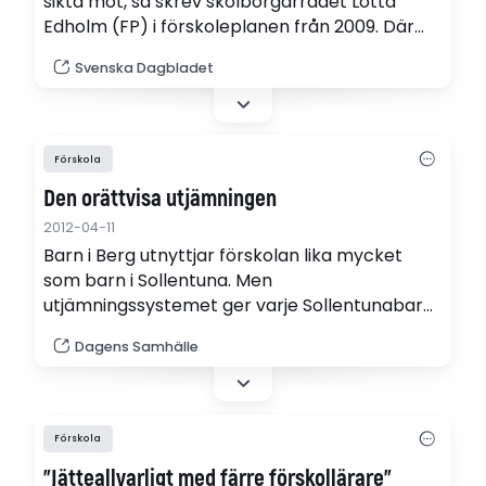
sikta mot, så skrev skolborgarrådet Lotta
Edholm (FP) i förskoleplanen från 2009. Där
utlovades även satsningar för att öka andelen
Svenska Dagbladet
förskollärare. Sedan dess har i stället andelen
förskollärare fortsatt att sjunka och är nu 38
procent, att jämföra med rikssnittet på 54
procent.
Förskola
Den orättvisa utjämningen
2012-04-11
Barn i Berg utnyttjar förskolan lika mycket
som barn i Sollentuna. Men
utjämningssystemet ger varje Sollentunabarn
60 procent mer resurser. Ett systemfel
Dagens Samhälle
överkompenserar varje år förortskommuner
runt Stockholm med hundratals miljoner
kronor.
Förskola
”Jätteallvarligt med färre förskollärare”