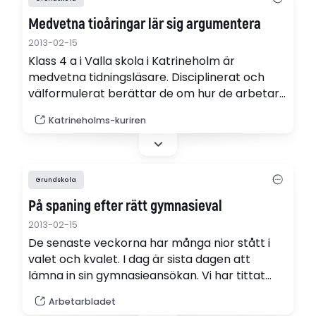
Medvetna tioåringar lär sig argumentera
2013-02-15
Klass 4 a i Valla skola i Katrineholm är
medvetna tidningsläsare. Disciplinerat och
välformulerat berättar de om hur de arbetar
med lokaltidningen i projektet Presstationen.
Katrineholms-kuriren
Grundskola
På spaning efter rätt gymnasieval
2013-02-15
De senaste veckorna har många nior stått i
valet och kvalet. I dag är sista dagen att
lämna in sin gymnasieansökan. Vi har tittat
närmare på vilka utbildningar som är
Arbetarbladet
populärast och var jobben finns. Sjukvård är