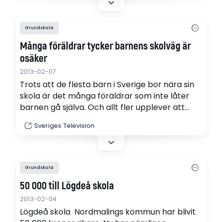
mattransporter över hela världen.
Grundskola
Många föräldrar tycker barnens skolväg är
osäker
2013-02-07
Trots att de flesta barn i Sverige bor nära sin
skola är det många föräldrar som inte låter
barnen gå själva. Och allt fler upplever att
skolvägen inte är trygg och säker. Det visar en
Sveriges Television
ny undersökning från Trafikverket.
Grundskola
50 000 till Lögdeå skola
2013-02-04
Lögdeå skola Nordmalings kommun har blivit