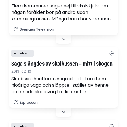
Flera kommuner säger nej till skolskjuts, om
någon förälder bor på andra sidan
kommungränsen. Många barn bor varannan
vecka hos mamma och pappa, men
Sveriges Television
lagstiftningen har inte hängt med.
Grundskola
Saga slängdes av skolbussen – mitt i skogen
2013-02-16
Skolbusschauffören vägrade att köra hem
nioåriga Saga och släppte i stället av henne
på en öde skogsväg tre kilometer
hemifrån. Skräckslagen sökte hon hjälp hos en
Expressen
kvinna som hjälpte henne hem.
Grundskola