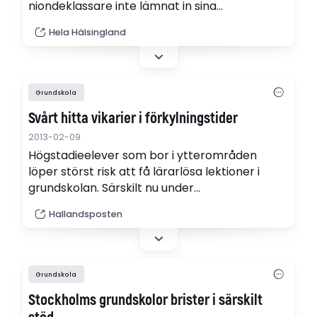
niondeklassare inte lämnat in sina
ansökningar. Men i Söderhamn skiljer man sig
Hela Hälsingland
ändå från resten av landet. Här är de
yrkesförberedande programmen populära.
Grundskola
Svårt hitta vikarier i förkylningstider
2013-02-09
Högstadie­elever som bor i ytterområden
löper störst risk att få lärarlösa lektioner i
grundskolan. Särskilt nu under
förkylningssäsongen kan det vara svårt att
Hallandsposten
hitta lämpliga vikarier i Halmstads kommuns
vikariebank.
Grundskola
Stockholms grundskolor brister i särskilt