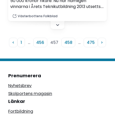
50 000 kronor rikare. Nu har nämligen
vinnarna i Årets Teknikutbildning 2013 utsetts.
Teknikföretagen står bakom tävlingen.
Västerbottens Folkblad
<
1
…
456
457
458
…
475
>
Prenumerera
Nyhetsbrev
Skolportens magasin
Länkar
Fortbildning