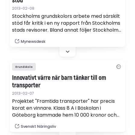
stöd
2013-02-08
Stockholms grundskolors arbete med särskilt
stöd får kritik i en ny rapport från Stockholms
stads revisorer. Bland annat följer Stockholms
skolor inte skollagen när det gäller särskilt
Mynewsdesk
stöd. Det skriver Miljöpartiet i ett
pressmeddelande.
Grundskola
Innovativt värre när barn tänker till om
transporter
2013-02-07
Projektet "Framtida transporter" har precis
korat en vinnare. Klass 8 A i Böskolan i
Göteborg kammade hem 10 000 kronor och
en övernattning i Universums hajtunnel för sitt
Svenskt Näringsliv
tävlingsbidrag - ett rälssystem för