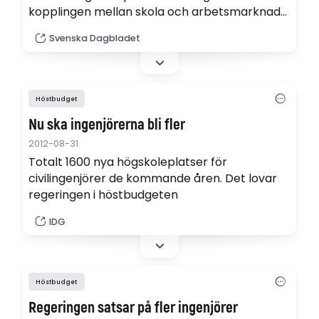
kopplingen mellan skola och arbetsmarknad
bättre anslår regeringen mer resurser till
Svenska Dagbladet
lärlingsutbildning inom både gymnasiet och
komvux, samt till yrkesutbildningar på
gymnasiet.
Höstbudget
Nu ska ingenjörerna bli fler
2012-08-31
Totalt 1600 nya högskoleplatser för
civilingenjörer de kommande åren. Det lovar
regeringen i höstbudgeten
IDG
Höstbudget
Regeringen satsar på fler ingenjörer