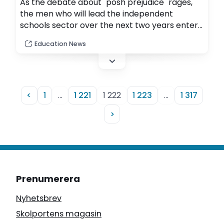
As the debate about "posh prejudice" rages,
the men who will lead the independent
schools sector over the next two years enter
the fray and launch a robust defence of the
Education News
values of private schooling.
<
1
…
1 221
1 222
1 223
…
1 317
>
Prenumerera
Nyhetsbrev
Skolportens magasin