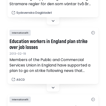
Stramare regler för den som väntar två år
efter gymnasiet med sin högskoleutbildning.
Sydsvenska Dagbladet
Internationellt
Education workers in England plan strike
over job losses
2013-02-19
Members of the Public and Commercial
Services Union in England have supported a
plan to go on strike following news that
Education Secretary Michael Gove intends to
ASCD
cut 1,000 jobs - about 25% of the department.
Opponents, however, say the cuts are
politically motivated and are a precursor to
cuts across other government agencies.
Internationellt