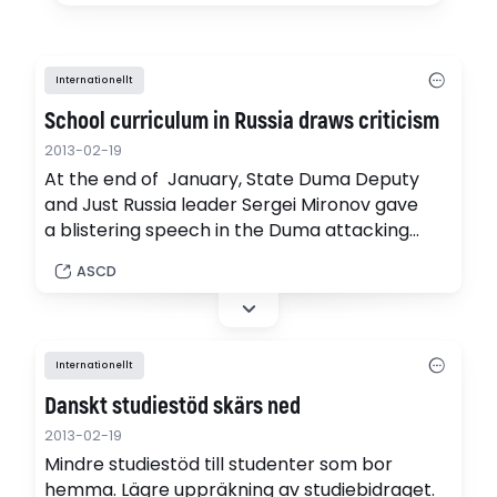
Internationellt
School curriculum in Russia draws criticism
2013-02-19
At the end of January, State Duma Deputy
and Just Russia leader Sergei Mironov gave
a blistering speech in the Duma attacking
a new draft curriculum for high school
ASCD
students.
Internationellt
Danskt studiestöd skärs ned
2013-02-19
Mindre studiestöd till studenter som bor
hemma. Lägre uppräkning av studiebidraget.