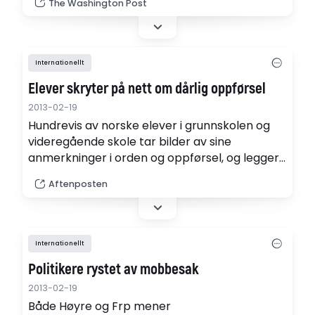
The Washington Post
neediest schools, with only a two-year
commitment.
Internationellt
Elever skryter på nett om dårlig oppførsel
2013-02-19
Hundrevis av norske elever i grunnskolen og
videregående skole tar bilder av sine
anmerkninger i orden og oppførsel, og legger
de offentlig ut på nettet.
Aftenposten
Internationellt
Politikere rystet av mobbesak
2013-02-19
Både Høyre og Frp mener