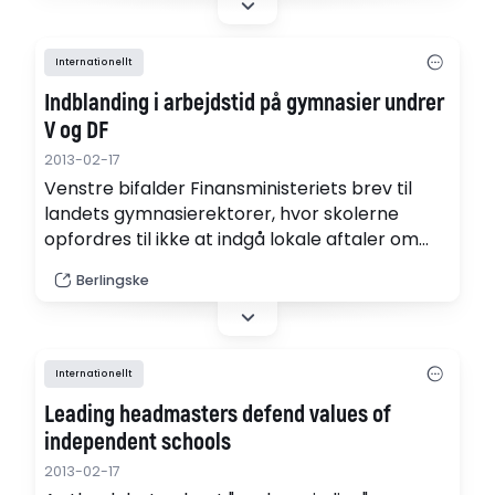
Internationellt
Indblanding i arbejdstid på gymnasier undrer
V og DF
2013-02-17
Venstre bifalder Finansministeriets brev til
landets gymnasierektorer, hvor skolerne
opfordres til ikke at indgå lokale aftaler om
arbejdstid med deres lærere.
Berlingske
Internationellt
Leading headmasters defend values of
independent schools
2013-02-17