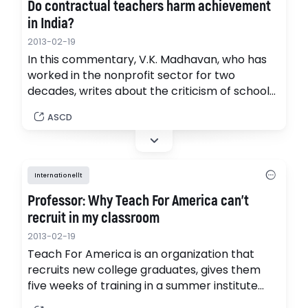
Do contractual teachers harm achievement
in India?
2013-02-19
In this commentary, V.K. Madhavan, who has
worked in the nonprofit sector for two
decades, writes about the criticism of schools'
reliance on para-teachers in certain parts of
ASCD
the country. Such teachers - also known as
contractual teachers - are opposed by the
teachers union and others over complaints
they do not benefit students.
Internationellt
Professor: Why Teach For America can’t
recruit in my classroom
2013-02-19
Teach For America is an organization that
recruits new college graduates, gives them
five weeks of training in a summer institute
and then places them in some of America’s