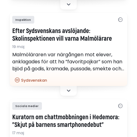
Inspektion
Efter Sydsvenskans avslöjande:
Skolinspektionen vill varna Malmölärare
19 maj
Malmöläraren var närgången mot elever,
anklagades för att ha ”favoritpojkar” som han
bjöd på godis, kramade, pussade, smekte och
filmade. Nu vill Skolinspektionen att läraren
Sydsvenskan
varnas av Lärarnas ansvarsnämnd.
Sociala medier
Kuratorn om chattmobbningen i Hedemora:
”Skjut på barnens smartphonedebut”
17 maj