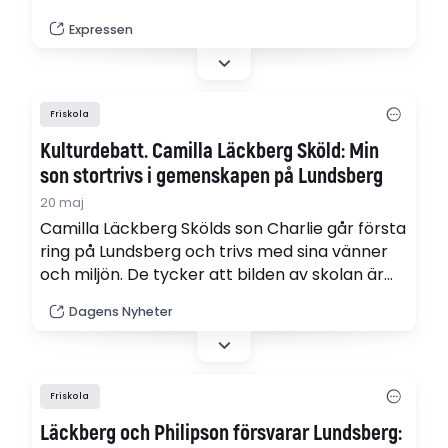
poängsystem som eleverna upprättat.
Expressen
Samtidigt råder tystnadskultur om den
hierarki som råder på internatskolan
Lundsberg. Det vittnar en elev om i SVT:s
Dokument inifrån.
Friskola
Kulturdebatt. Camilla Läckberg Sköld: Min
son stortrivs i gemenskapen på Lundsberg
20 maj
Camilla Läckberg Skölds son Charlie går första
ring på Lundsberg och trivs med sina vänner
och miljön. De tycker att bilden av skolan är
svartvit och förenklad i SVT:s
Dagens Nyheter
uppmärksammade dokumentär. Här ger de
tillsammans en annan berättelse.
Friskola
Läckberg och Philipson försvarar Lundsberg: