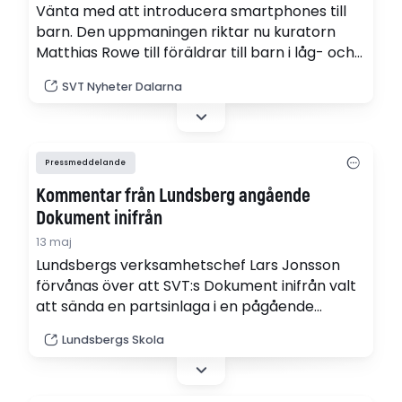
Vänta med att introducera smartphones till
barn. Den uppmaningen riktar nu kuratorn
Matthias Rowe till föräldrar till barn i låg- och
mellanstadieåldrar. Bakgrunden är händelsen i
SVT Nyheter Dalarna
Hedemora där chattgrupper med allt från
kränkningar till mordhot barn emellan
avslöjats.
Pressmeddelande
Kommentar från Lundsberg angående
Dokument inifrån
13 maj
Lundsbergs verksamhetschef Lars Jonsson
förvånas över att SVT:s Dokument inifrån valt
att sända en partsinlaga i en pågående
rättsprocess, som dessutom totalt skiljer sig
Lundsbergs Skola
från den bild tingsrätten tidigare gett av de
händelser som återges. Han förvånas även
över att den intervju redaktionen gjort inför