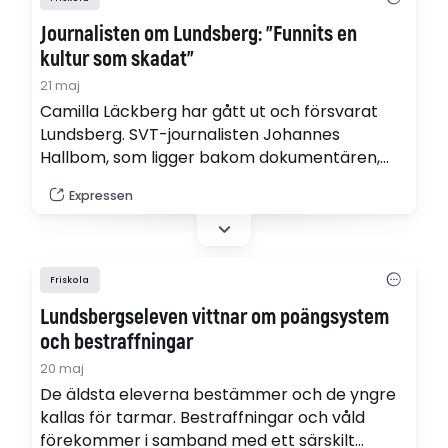
Journalisten om Lundsberg: ”Funnits en
kultur som skadat”
21 maj
Camilla Läckberg har gått ut och försvarat
Lundsberg. SVT-journalisten Johannes
Hallbom, som ligger bakom dokumentären,
tror att verkligheten på internatskolan kan se
Expressen
annorlunda ut för alla – men att det finns ett
utbrett problem.
Friskola
Lundsbergseleven vittnar om poängsystem
och bestraffningar
20 maj
De äldsta eleverna bestämmer och de yngre
kallas för tarmar. Bestraffningar och våld
förekommer i samband med ett särskilt