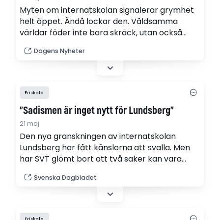
Myten om internatskolan signalerar grymhet
helt öppet. Ändå lockar den. Våldsamma
världar föder inte bara skräck, utan också
intensitet och närhet, skriver Isabelle Ståhl.
Dagens Nyheter
Friskola
"Sadismen är inget nytt för Lundsberg"
21 maj
Den nya granskningen av internatskolan
Lundsberg har fått känslorna att svalla. Men
har SVT glömt bort att två saker kan vara
sanna samtidigt? skriver Josefin de Gregorio i
Svenska Dagbladet
en kommentar.
Friskola