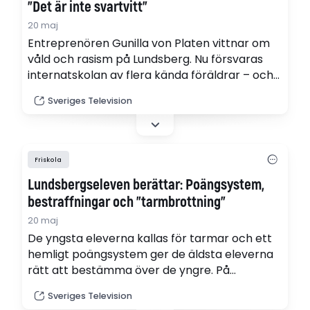
”Det är inte svartvitt”
20 maj
Entreprenören Gunilla von Platen vittnar om
våld och rasism på Lundsberg. Nu försvaras
internatskolan av flera kända föräldrar – och
en styrelsemedlem. "Jag har varit otroligt
Sveriges Television
imponerad", säger författaren Camilla
Läckberg i en intervju med P4 Extra.
Friskola
Lundsbergseleven berättar: Poängsystem,
bestraffningar och ”tarmbrottning”
20 maj
De yngsta eleverna kallas för tarmar och ett
hemligt poängsystem ger de äldsta eleverna
rätt att bestämma över de yngre. På
internatskolan Lundsberg finns en hel värld
Sveriges Television
med inofficiella regler och bestraffningar.