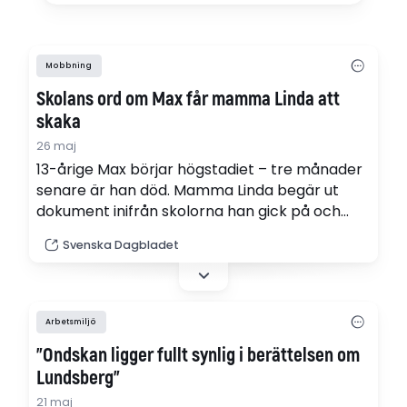
Mobbning
Skolans ord om Max får mamma Linda att
skaka
26 maj
13-årige Max börjar högstadiet – tre månader
senare är han död. Mamma Linda begär ut
dokument inifrån skolorna han gick på och
vågar knappt tro det hon läser. SvD granskar
Svenska Dagbladet
fallet i nya poddserien ”Varför dog Max?”.
Arbetsmiljö
"Ondskan ligger fullt synlig i berättelsen om
Lundsberg"
21 maj