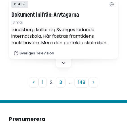
programmet utelämnades.
Friskola
Dokument inifrån: Arvtagarna
13 maj
Lundsberg kallar sig Sveriges ledande
internatskola. Här fostras framtidens
makthavare. Men i den perfekta skolmiljön
döljer sig hemligheter. Och den som skvallrar
Sveriges Television
riskerar att stämplas som förrädare. (Webb-
tv)
<
1
2
3
…
149
>
Prenumerera