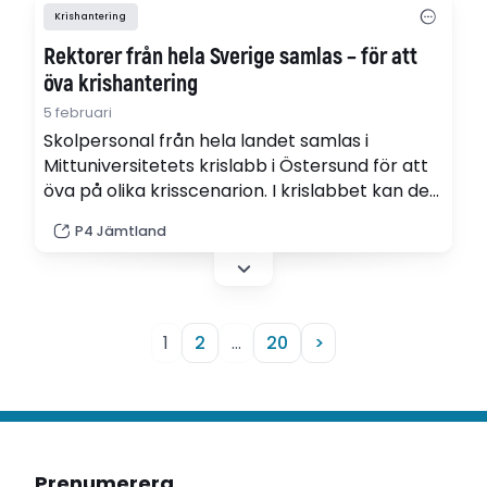
Krishantering
Rektorer från hela Sverige samlas – för att
öva krishantering
5 februari
Skolpersonal från hela landet samlas i
Mittuniversitetets krislabb i Östersund för att
öva på olika krisscenarion. I krislabbet kan de
simulera bland annat brand- och rökuveckling
P4 Jämtland
och skottlossningar.
1
2
…
20
>
Prenumerera