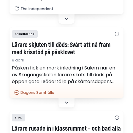
first-ever recorded bear sighting.
The Independent
Krishantering
Lärare skjuten till döds: Svårt att nå fram
med krisstöd på påsklovet
8 april
Påsken fick en mörk inledning i Salem när en
av Skogängsskolan lärare sköts till döds på
öppen gata i Södertälje på skärtorsdagens
morgon. Nu arbetar kommunen för att hjälpa
Dagens Samhälle
elever och personal att hantera sorgen, men
påsklovet gör det svårt att nå ut.
Brott
Lärare rusade in i klassrummet – och bad alla