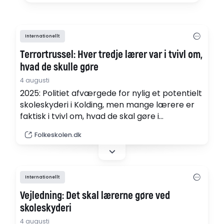
Internationellt
Terrortrussel: Hver tredje lærer var i tvivl om,
hvad de skulle gøre
4 augusti
2025: Politiet afværgede for nylig et potentielt
skoleskyderi i Kolding, men mange lærere er
faktisk i tvivl om, hvad de skal gøre i
krisesituationer. Vigtigt, at alle kender planen,
Folkeskolen.dk
lyder det fra lærerformand Gordon Ørskov
Madsen.
Internationellt
Vejledning: Det skal lærerne gøre ved
skoleskyderi
4 augusti