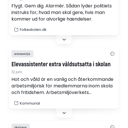
Flygt. Gem dig. Alarmér. Sådan lyder politiets
instruks for, hvad man skal gøre, hvis man
kommer ud for alvorlige hændelser.
Folkeskolen.dk
Arbetsmiljö
Elevassistenter extra våldsutsatta i skolan
12 juni
Hot och våld är en vanlig och återkommande
arbetsmiljörisk för medlemmarna inom skola
och fritidshem. Arbetsmiljöverkets
arbetsskadestatistik visar att elev- och
Kommunal
lärarassistenter är särskilt utsatta för hot och
våld i skolan.
Skolresa