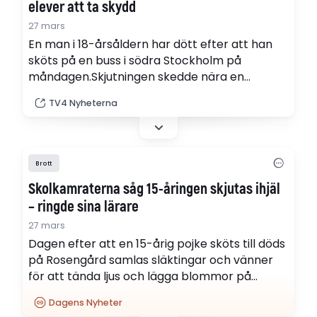
elever att ta skydd
27 mars
En man i 18-årsåldern har dött efter att han
sköts på en buss i södra Stockholm på
måndagen.Skjutningen skedde nära en
gymnasieskola på Tyresö, där elever och
TV4 Nyheterna
lärare inrymdes och fick larm om pågående
dödligt våld. "En av våra kollegor kommer
inrusande och säger att det är en skjutning
som pågår", säger Malin Einervall som…
Brott
Skolkamraterna såg 15-åringen skjutas ihjäl
– ringde sina lärare
27 mars
Dagen efter att en 15-årig pojke sköts till döds
på Rosengård samlas släktingar och vänner
för att tända ljus och lägga blommor på
platsen. Skolkamrater till pojken såg honom
Dagens Nyheter
mördas och ringde sina lärare direkt efteråt.