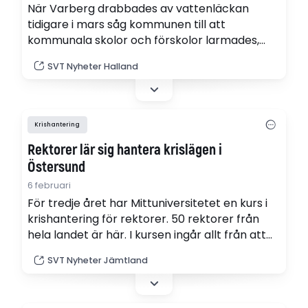
När Varberg drabbades av vattenläckan
tidigare i mars såg kommunen till att
kommunala skolor och förskolor larmades,
informerades och försågs med nödvatten.
SVT Nyheter Halland
Men de privata verksamheterna omfattades
inte av krisarbetet.
Krishantering
Rektorer lär sig hantera krislägen i
Östersund
6 februari
För tredje året har Mittuniversitetet en kurs i
krishantering för rektorer. 50 rektorer från
hela landet är här. I kursen ingår allt från att
simulera skottlossning och bränder till att
SVT Nyheter Jämtland
bemöta aggressiva föräldrar.