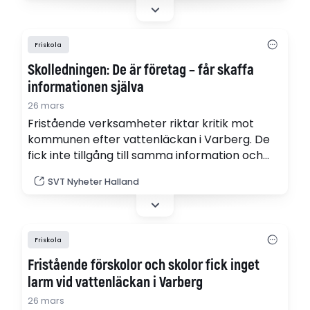
"Det blir ett trauma", säger utbildningschefen
Fahrudin Zejnic.
Friskola
Skolledningen: De är företag – får skaffa
informationen själva
26 mars
Fristående verksamheter riktar kritik mot
kommunen efter vattenläckan i Varberg. De
fick inte tillgång till samma information och
service som kommunala verksamheter anser
SVT Nyheter Halland
de. "Alla fristående verksamheter är egna
företag, de är egna kunder till Vivab", säger
Carina Uvenfeldt, förvaltningschef som pekar
på att hon inte har ansvar för fristående
Friskola
skolor och förskolor som har…
Fristående förskolor och skolor fick inget
larm vid vattenläckan i Varberg
26 mars