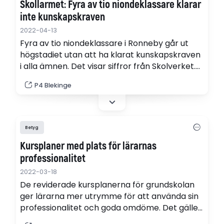
Skollarmet: Fyra av tio niondeklassare klarar
inte kunskapskraven
2022-04-13
Fyra av tio niondeklassare i Ronneby går ut
högstadiet utan att ha klarat kunskapskraven
i alla ämnen. Det visar siffror från Skolverket.
Det är den sämsta siffran i länet.
P4 Blekinge
Lärarförbundets ordförande i Ronneby menar
att det hör ihop med bristen på behöriga
lärare.
Betyg
Kursplaner med plats för lärarnas
professionalitet
2022-03-18
De reviderade kursplanerna för grundskolan
ger lärarna mer utrymme för att använda sin
professionalitet och goda omdöme. Det gäller
inte minst vid betygssättning där