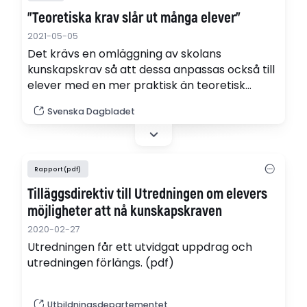
”Teoretiska krav slår ut många elever”
2021-05-05
Det krävs en omläggning av skolans
kunskapskrav så att dessa anpassas också till
elever med en mer praktisk än teoretisk
begåvning. Det skriver professor Christopher
Svenska Dagbladet
Gillberg med flera.
Rapport (pdf)
Tilläggsdirektiv till Utredningen om elevers
möjligheter att nå kunskapskraven
2020-02-27
Utredningen får ett utvidgat uppdrag och
utredningen förlängs. (pdf)
Utbildningsdepartementet