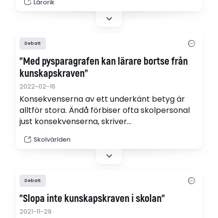
Lärorik
kunskapskraven har blivit mindre detaljerade.
(s. 4-5)
Debatt
”Med pysparagrafen kan lärare bortse från
kunskapskraven”
2022-02-16
Konsekvenserna av ett underkänt betyg är
alltför stora. Ändå förbiser ofta skolpersonal
just konsekvenserna, skriver
specialpedagogen Sara Bundzik.
Skolvärlden
Debatt
"Slopa inte kunskapskraven i skolan"
2021-11-29