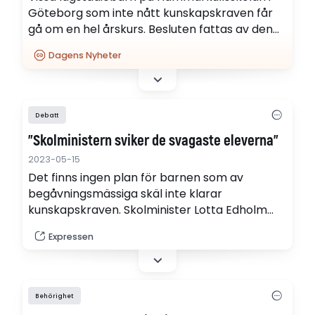
Göteborg som inte nått kunskapskraven får
gå om en hel årskurs. Besluten fattas av den
kända skoldebattören Linnea Lindquist, skolans
Dagens Nyheter
biträdande rektor.
Debatt
"Skolministern sviker de svagaste eleverna"
2023-05-15
Det finns ingen plan för barnen som av
begåvningsmässiga skäl inte klarar
kunskapskraven. Skolminister Lotta Edholm
måste skaffa sig en. Det skriver Expressens
Expressen
ledarredaktion.
Behörighet