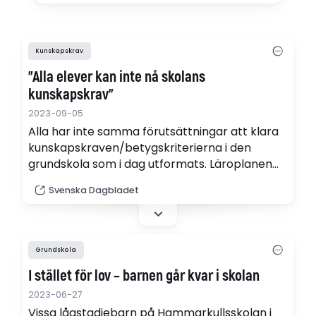
Kunskapskrav
”Alla elever kan inte nå skolans
kunskapskrav”
2023-09-05
Alla har inte samma förutsättningar att klara
kunskaps­kraven/betygs­kriterierna i den
grundskola som i dag utformats. Läroplanen
behöver anpassas, skriver flera debattörer.
Svenska Dagbladet
Grundskola
I stället för lov – barnen går kvar i skolan
2023-06-27
Vissa lågstadiebarn på Hammarkullsskolan i