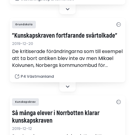
Grundskola
"Kunskapskraven fortfarande svårtolkade"
2019-12-20
De kritiserade förändringarna som till exempel
att ta bort antiken blev inte av men Mikael
Koivunen, Norbergs kommunombud för
Lärarnas riksförbund och lärare i SO på
P4 Västmanland
Centralskolan i Norberg, tycker fortfarande
att betygskriterierna är för luddiga.
Kunskapskrav
Så många elever i Norrbotten klarar
kunskapskraven
2019-12-12