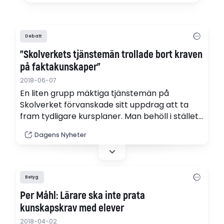
Debatt
”Skolverkets tjänstemän trollade bort kraven
på faktakunskaper”
2018-06-07
En liten grupp mäktiga tjänstemän på
Skolverket förvanskade sitt uppdrag att ta
fram tydligare kursplaner. Man behöll i stället
den syn som premierar abstrakta förmågor.
Dagens Nyheter
Samma grupp censurerade också den hårda
kritiken från lärarna. Resultatet är känt.
Dagens kursplaner är utformade på ett sätt
som få förstår, skriver skolexperten Per
Betyg
Kornhall och debattören och läraren…
Per Måhl: Lärare ska inte prata
kunskapskrav med elever
2018-04-02