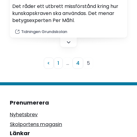
Det råder ett utbrett missförstånd kring hur
kunskaps­kraven ska användas. Det menar
betygsexperten Per Måhl.
Tidningen Grundskolan
<
1
…
4
5
Prenumerera
Nyhetsbrev
Skolportens magasin
Länkar