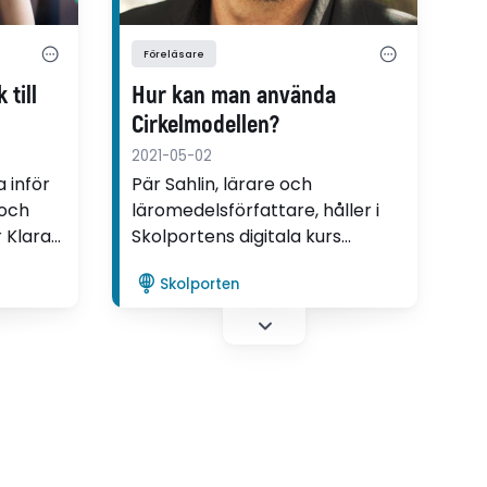
Föreläsare
 till
Hur kan man använda
Cirkelmodellen?
2021-05-02
a inför
Pär Sahlin, lärare och
 och
läromedelsförfattare, håller i
 Klara
Skolportens digitala kurs
ch
Cirkelmodellen – introduktion.
Skolporten
ens
Han går igenom grunderna för
re i
arbetssättet och visar bland
annat hur han använder
Cirkelmodellen i sin egen
undervisning.