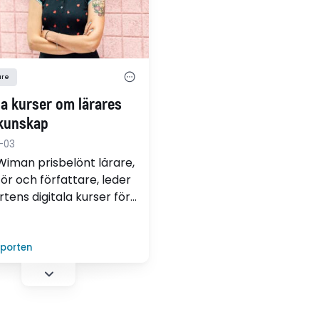
are
la kurser om lärares
 kunskap
-03
Wiman prisbelönt lärare,
ör och författare, leder
tens digitala kurser för
rare. Här förmedlas
 av den tysta kunskap
e lärs ut på
lporten
tbildningen och som
 lärare tar för givet.