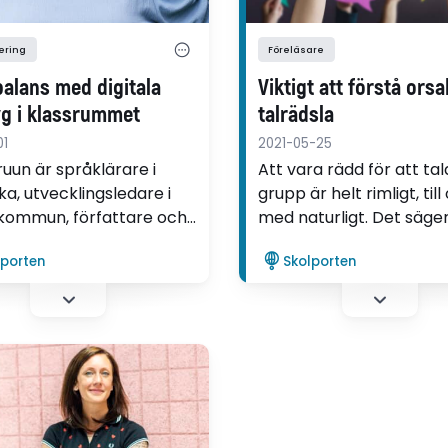
sering
Föreläsare
balans med digitala
Viktigt att förstå orsak
yg i klassrummet
talrädsla
01
2021-05-25
ruun är språklärare i
Att vara rädd för att tal
ka, utvecklingsledare i
grupp är helt rimligt, till
kommun, författare och
med naturligt. Det säger
sare om digitala
Härgestam, retoriker o
lporten
Skolporten
sätt. Hon leder
kursledare för Skolport
rtens nya digitala kurs
digitala kurs ”Trygga tala
isa i engelska med
svenska”.
a verktyg.