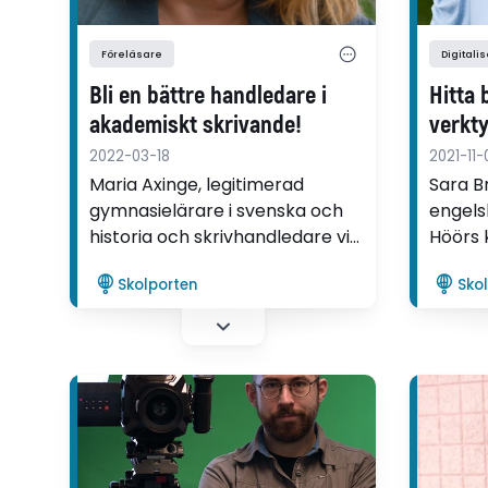
Föreläsare
Digitali
Bli en bättre handledare i
Hitta 
akademiskt skrivande!
verkt
2022-03-18
2021-11-
Maria Axinge, legitimerad
Sara B
gymnasielärare i svenska och
engels
historia och skrivhandledare vid
Höörs 
Örebro universitet, leder
förelä
Skolporten
Sko
Skolportens digitala kurs om
arbets
akademiskt skrivande. I den här
Skolpo
kursen får du som handleder
Underv
gymnasiearbetet handfasta
digital
verktyg för att lotsa eleverna
genom den akademiska
skrivprocessen.