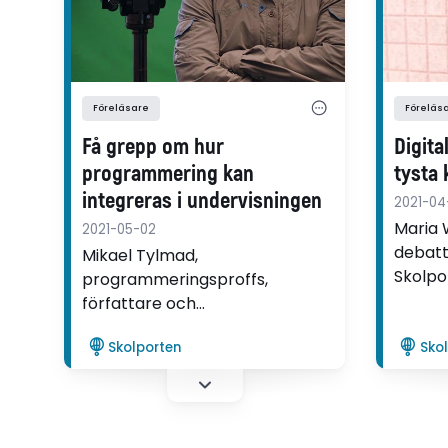
Föreläsare
Föreläs
Få grepp om hur
Digita
programmering kan
tysta
integreras i undervisningen
2021-04
Maria 
2021-05-02
debatt
Mikael Tylmad,
Skolpor
programmeringsproffs,
nya lä
författare och
mycket
systemadministratör på
som int
Skolporten
Sko
Södertörns friskola, du har
läraru
designat Skolportens digitala
erfarna
kurs Programmering i
matematik.