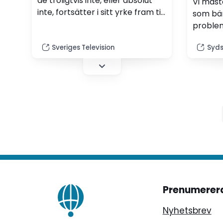
de troligtvis inte, eller absolut
Vi måst
inte, fortsätter i sitt yrke fram till
som bär
pensionen.
problem
mötas –
Sveriges Television
Syds
både fö
skolleda
Åkesson
Prenumerer
Nyhetsbrev