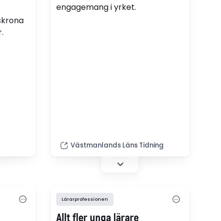
engagemang i yrket.
skrona
.
Västmanlands Läns Tidning
Lärarprofessionen
Allt fler unga lärare