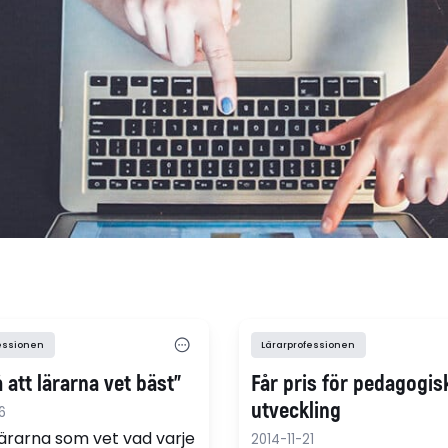
essionen
Lärarprofessionen
å att lärarna vet bäst"
Får pris för pedagogis
utveckling
6
lärarna som vet vad varje
2014-11-21