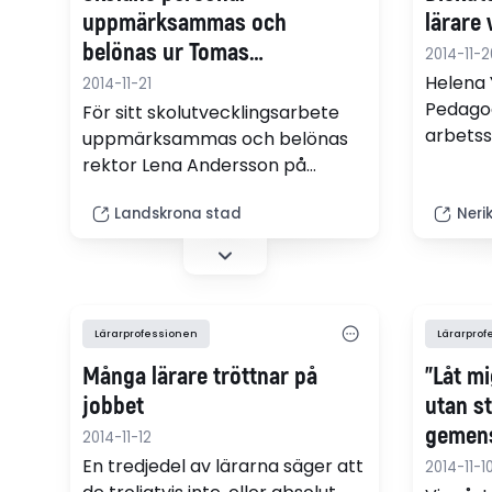
uppmärksammas och
lärare 
belönas ur Tomas
2014-11-2
Johanssons minnesfond
Helena 
2014-11-21
Pedagogi
För sitt skolutvecklingsarbete
arbetssä
uppmärksammas och belönas
som utg
rektor Lena Andersson på
perspek
Dammhagskolan, kurator Hanna
att ing
Landskrona stad
Neri
Dolck som arbetar med
förut.
introduktion av nyanlända och
pedagog Jessica Hyrefelt som
arbetar med nyanlända elever.
Lärarprofessionen
Lärarprof
Många lärare tröttnar på
"Låt mi
jobbet
utan st
gemens
2014-11-12
skolan
En tredjedel av lärarna säger att
2014-11-1