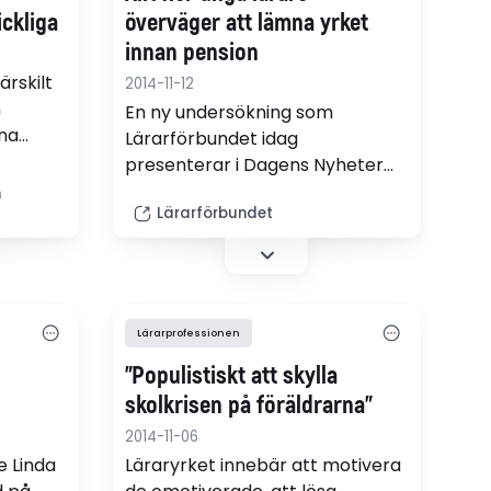
ckliga
överväger att lämna yrket
innan pension
ärskilt
2014-11-12
n
En ny undersökning som
na
Lärarförbundet idag
essor
presenterar i Dagens Nyheter
l
visar att nästan varannan ung
n
r från
Lärarförbundet
lärare inte kan tänka sig att
nin
jobba kvar i yrket till pension.
Lärarprofessionen
”Populistiskt att skylla
skolkrisen på föräldrarna”
2014-11-06
e Linda
Läraryrket innebär att motivera