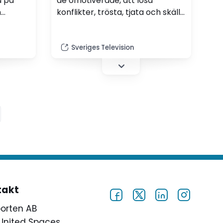
d på
de omotiverade, att lösa
n
konflikter, trösta, tjata och skälla
- ja, både uppfostra och lära ut,
on fick
skriver Annika Hedås Falk,
rektor.
Sveriges Television
takt
porten AB
United Spaces