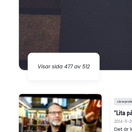
Visar sida 477 av 512
Lärarprof
"Lita p
2014-11-2
Det är 