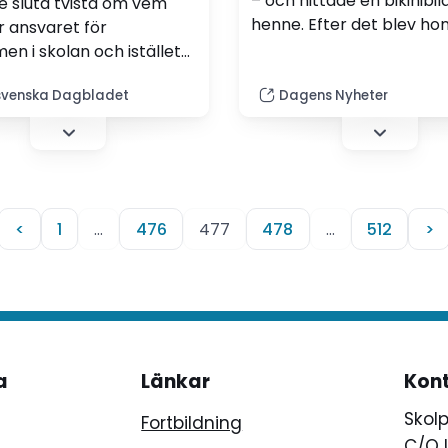
– och hittade en bikinibil
e sluta tvista om vem
henne. Efter det blev ho
 ansvaret för
uppkallad på
en i skolan och istället
medarbetarsamtal där h
 för ansvaret ligger hos
veta att hon var en dålig
venska Dagbladet
Dagens Nyheter
räldrar, lärare och
förebild.
re, skriver läraren Ulrika
 i ett debattinlägg.
<
1
…
476
477
478
…
512
>
a
Länkar
Kon
Skol
Fortbildning
C/O 