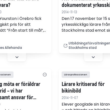
vara?
dokumenterat yrkesski
0
2014-11-13
Yourston i Örebro fick
Den 17 november tar 15 s
skt pris för sitt
yrkesskickliga lärare frå
tt ”Från start till mål”,
Stockholms stad emot si
år från barnens
meriteringsbevis av prof
tiv. – Jag är förvånad
emeritus Göran Grimwal
Utbildningsförvaltninge
en uppfunnit det här
tillsammans med kollege
kes Allehanda
Stockholms stad
Kunskapsskolan. Ceremo
äger rum på Norra Latin.
essionen
Lärarprofessionen
g möta er föräldrar
Lärare kritiserad för
rid – vi har
bikinibild
amt ansvar för
2014-11-07
"
Elever googlade sin lärar
0