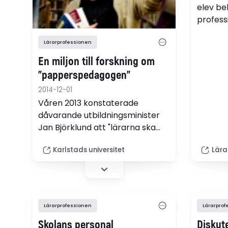
elev be
professi
Det skr
ordföra
Lärarprofessionen
En miljon till forskning om
"papperspedagogen"
2014-12-01
Våren 2013 konstaterade
dåvarande utbildningsminister
Jan Björklund att "lärarna ska
ägna sig åt undervisning och inte
Karlstads universitet
Lära
byråkrati". Åtgärder sattes in.
Men vad har hänt i praktiken?
Det ska Johan Samuelsson,
lektor i historia vid Karlstads
universitet, ta reda på.
Lärarprofessionen
Lärarprof
Skolans personal
Diskut