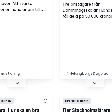
höver. Att stärka
Tre pristagare från
onen handlar om tillit.
Dammhagsskolan i Land
iver Lärarförbundets nya
får dela på 50 000 kronor
nde.
rnas tidning
Helsingborgs Dagblad
essionen
Lärarprofessionen
era: Hur ska en bra
Fler Stockholmslärare