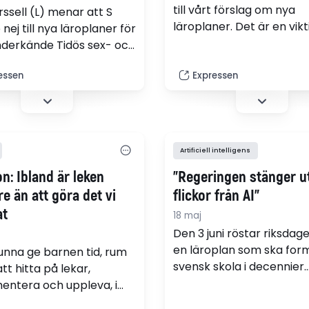
till vårt förslag om nya
rssell (L) menar att S
läroplaner. Det är en vikt
nej till nya läroplaner för
konsumentupplysning till
underkände Tidös sex- och
väljarna: S kommer alltid
adsplan. Det är inte
för flumskolan, skriver J
essen
Expressen
n det är ovärdigt, skriver
Forssell (L).
Ygeman (S).
Artificiell intelligens
n: Ibland är leken
"Regeringen stänger u
re än att göra det vi
flickor från AI"
at
18 maj
Den 3 juni röstar riksda
en läroplan som ska for
kunna ge barnen tid, rum
svensk skola i decennier
tt hitta på lekar,
framöver. När AI påverk
entera och uppleva, i
arbetsliv, välfärd och de
ed läroplanen, så måste vi