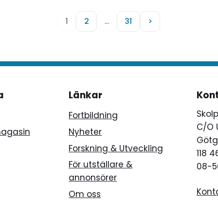
1
2
…
31
>
a
Länkar
Kon
Skol
Fortbildning
C/O 
magasin
Nyheter
Götg
Forskning & Utveckling
118 
För utställare &
08-5
annonsörer
Kont
Om oss