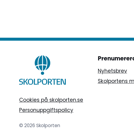
skötts", säger Martin Ingvar,
samordnare av expertgruppen.
Prenumerer
Nyhetsbrev
Skolportens 
Cookies på skolporten.se
Personuppgiftspolicy
© 2026 Skolporten