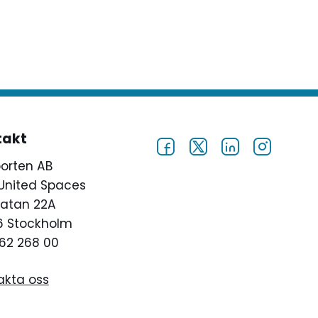
takt
porten AB
United Spaces
atan 22A
46 Stockholm
62 268 00
akta oss