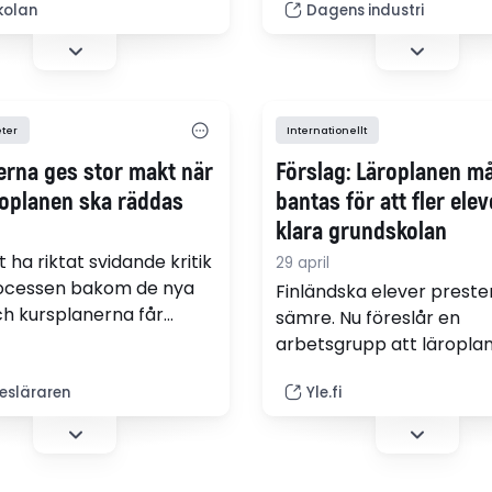
behöver skolan ge alla e
kolan
Dagens industri
fånga stunden när den
möjlighet att förstå, anv
och våga vika av från
och kritiskt granska tekn
nerade spåret, skriver
Det är en rättighetsfråg
äraren Marie Eriksson i
fråga om Sveriges
ika.
ter
Internationellt
kompetensförsörjning, sk
beslutsfattare från olika
erna ges stor makt när
Förslag: Läroplanen m
branscher.
roplanen ska räddas
bantas för att fler ele
klara grundskolan
t ha riktat svidande kritik
29 april
ocessen bakom de nya
Finländska elever prester
ch kursplanerna får
sämre. Nu föreslår en
rna från
arbetsgrupp att läropla
nsutredningen nu ett
mål ändras så att alla el
nflytande över arbetet.
släraren
Yle.fi
klarar grundskolan.
 dem är med i skrivandet
ya kursplanerna.