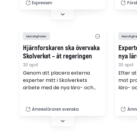
för många barn är skolan den
Expressen
Förs
ibland 
enda plats där man möter
kommer 
värderingar om jämställdhet,
det pla
individuell frihet och allas lika
förskoll
värde, skriver Lawen Redar (S)
en krön
Myndigheter
Myndighe
och Anders Ygeman (S).
Hjärnforskaren ska övervaka
Expert
Skolverket – åt regeringen
nya lä
30 april
30 april
Genom att placera externa
Efter at
experter mitt i Skolverkets
mot pr
arbete med de nya läro- och
läro- o
kursplanerna skärper
experte
regeringen sin styrning av
läropla
myndigheten. "Jag tolkar det
stort i
Ämnesläraren svenska
Ämne
som ett uttryck för en otålighet
Fler av
från statsmaktens sida över hur
av de n
tidigare liknande uppdrag har