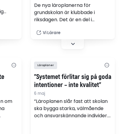
De nya läroplanerna för
ig
grundskolan är klubbade i
riksdagen. Det är en del i
 stå upp
regeringens arbete för att
oar
Vi Lärare
motverka läskrisen – och det
faktum att var fjärde elev inte
når läskraven.
Läroplaner
te
”Systemet förlitar sig på goda
intentioner – inte kvalitet”
6 maj
gen om
”Läroplanen slår fast att skolan
ma
ska bygga starka, välmående
och ansvarskännande individer.
ar
Men till skillnad från
mokrati
ämneskunskaperna finns inget