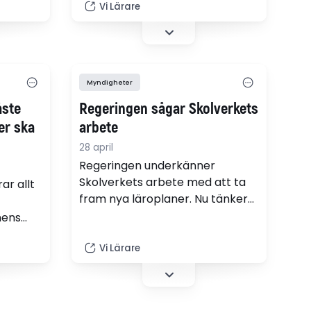
lever
system för att följa upp eller
Vi Lärare
ända
kvalitetssäkra detta uppdrag på
iken.
individnivå”. Nicholas Murigu
a och en
saknar riktlinjer för elevernas
utveckling och välmående.
Myndigheter
river
åste
Regeringen sågar Skolverkets
ver ska
arbete
28 april
Regeringen underkänner
Skolverkets arbete med att ta
ar allt
fram nya läroplaner. Nu tänker
regeringen styra myndighetens
nens
jobb betydligt stramare. "Nu
ever
skärper vi kraven på Skolverket",
Vi Lärare
säger utbildningsminister
Simona Mohamsson (L).