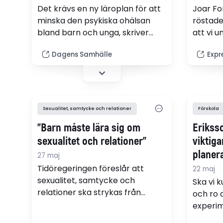
Det krävs en ny läroplan för att
Joar Fo
minska den psykiska ohälsan
röstade 
bland barn och unga, skriver
att vi 
Josefine Davidson, sjuksköterska
samlevn
Dagens Samhälle
Expr
och grundare av Praktikertjänst
sant. Me
Stockholm Kids BUMM.
Anders 
Sexualitet, samtycke och relationer
Förskola
"Barn måste lära sig om
Eriksso
sexualitet och relationer"
viktiga
planer
27 maj
Tidöregeringen föreslår att
22 maj
sexualitet, samtycke och
Ska vi 
relationer ska strykas från
och ro a
läroplanens mål och
experim
grundläggande uppdrag. Men
linje m