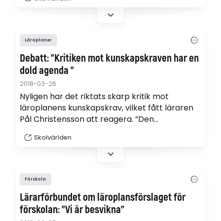
”bygga på fakta”, men effekten handlar
ytterst om foglighet, lydnad och elitism”
Läroplaner
Debatt: ”Kritiken mot kunskapskraven har en
dold agenda ”
2018-03-26
Nyligen har det riktats skarp kritik mot
läroplanens kunskapskrav, vilket fått läraren
Pål Christensson att reagera. ”Den
konservativa skolagendan gör anspråk på att
Skolvärlden
”bygga på fakta”, men effekten handlar
ytterst om foglighet, lydnad och elitism”
Förskola
Lärarförbundet om läroplansförslaget för
förskolan: ”Vi är besvikna”