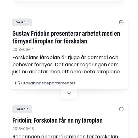
Förskola
Gustav Fridolin presenterar arbetet med en
förnyad läroplan för förskolan
2018-06-14
Förskolans läroplan är tjugo år gammal och
behöver förnyas. Det anser regeringen som
just nu arbetar med att omarbeta läroplanen
för förskolan. Nu har utbildningsminister
Utbildningsdepartementet
Gustav Fridolin presenterat några av de
planerade förändringarna.
Förskola
Fridolin: Förskolan får en ny läroplan
2018-06-13
Regeringen ändrar läroplanen för förskolan.