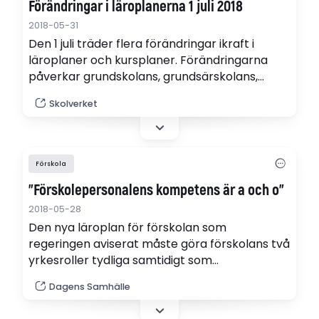
Förändringar i läroplanerna 1 juli 2018
2018-05-31
Den 1 juli träder flera förändringar ikraft i
läroplaner och kursplaner. Förändringarna
påverkar grundskolans, grundsärskolans,
sameskolans och specialskolans läroplaner.
Skolverket
Förskola
"Förskolepersonalens kompetens är a och o"
2018-05-28
Den nya läroplan för förskolan som
regeringen aviserat måste göra förskolans två
yrkesroller tydliga samtidigt som
teamarbetets betydelse lyfts fram, skriver
Dagens Samhälle
Lärarförbundets ordförande Johanna Jaara
Åstrand och Kommunals ordförande Tobias