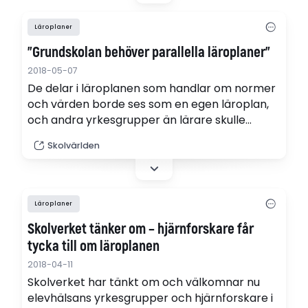
Baudin.
Läroplaner
"Grundskolan behöver parallella läroplaner"
2018-05-07
De delar i läroplanen som handlar om normer
och värden borde ses som en egen läroplan,
och andra yrkesgrupper än lärare skulle
kunna vara ansvariga för den delen. Så kan vi
Skolvärlden
renodla arbetsuppgifterna och minska
arbetsbelastningen skriver läraren Per
Gersne.
Läroplaner
Skolverket tänker om – hjärnforskare får
tycka till om läroplanen
2018-04-11
Skolverket har tänkt om och välkomnar nu
elevhälsans yrkesgrupper och hjärnforskare i