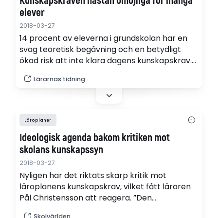
Kunskapskraven nästan omöjliga för många
elever
2018-03-27
14 procent av eleverna i grundskolan har en
svag teoretisk begåvning och en betydligt
ökad risk att inte klara dagens kunskapskrav.
Det hade elevhälsans yrkesgrupper kunnat
Lärarnas tidning
tala om när läroplanen togs fram – men ingen
frågade.
Läroplaner
Ideologisk agenda bakom kritiken mot
skolans kunskapssyn
2018-03-27
Nyligen har det riktats skarp kritik mot
läroplanens kunskapskrav, vilket fått läraren
Pål Christensson att reagera. ”Den
konservativa skolagendan gör anspråk på att
Skolvärlden