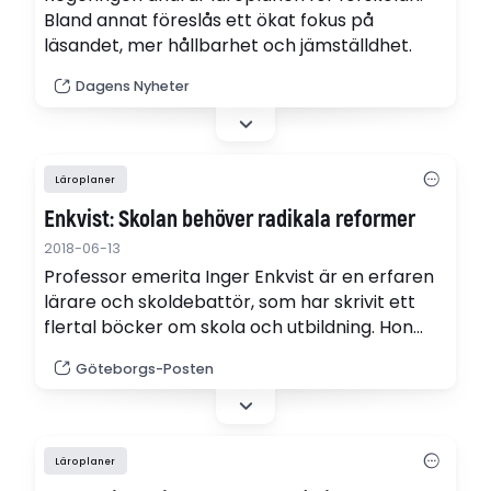
Bland annat föreslås ett ökat fokus på
läsandet, mer hållbarhet och jämställdhet.
Dagens Nyheter
Läroplaner
Enkvist: Skolan behöver radikala reformer
2018-06-13
Professor emerita Inger Enkvist är en erfaren
lärare och skoldebattör, som har skrivit ett
flertal böcker om skola och utbildning. Hon
menar att den svenska skolan är i stort behov
Göteborgs-Posten
av radikala reformer. Ledarsidans kolumnist
Isak Skogstad som är lärare intervjuar henne.
Läroplaner