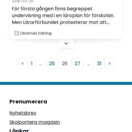
2018-03-25
För första gången finns begreppet
undervisning med i en läroplan för förskolan.
Men Lärarförbundet protesterar mot att
förskollärarens lagstadgade uppdrag att
Lärarnas tidning
bedriva undervisningen inte klargörs
tillräckligt tydligt.
<
1
…
25
26
27
…
31
>
Prenumerera
Nyhetsbrev
Skolportens magasin
Länkar