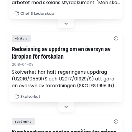
arbetet med skolans styrdokument. "Men ska
kunskapskraven sänkas är det en fråga för
Chef & Ledarskap
regeringen", säger generaldirektör Peter
Fredriksson.
Förskola
Redovisning av uppdrag om en översyn av
läroplan för förskolan
2018-04-03
Skolverket har haft regeringens uppdrag
(U2016/05591/S och U2017/01929/S) att göra
en översyn av förordningen (SKOLFS 1998:16)
om läroplan för förskolan för att förtydliga
Skolverket
förskolans uppdrag. Skolverkets förslag till
reviderad läroplan för förskolan finns i bilaga 1.
Bedömning