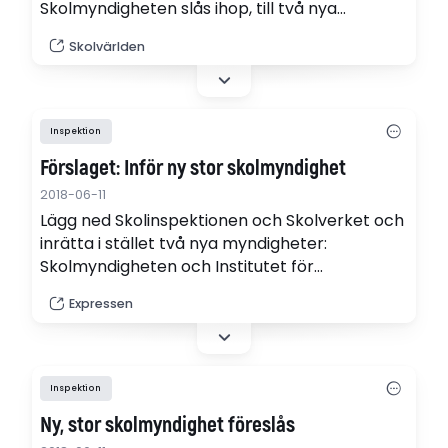
Skolmyndigheten slås ihop, till två nya
myndigheter. Men utbildningsminister Gustav
Skolvärlden
Fridolin kommer inte göra verklighet av
förslaget. "Vi är inte beredda att förespråka
en sammanslagning", säger han.
Inspektion
Förslaget: Inför ny stor skolmyndighet
2018-06-11
Lägg ned Skolinspektionen och Skolverket och
inrätta i stället två nya myndigheter:
Skolmyndigheten och Institutet för
professioner i skolväsendet. Det föreslår en
Expressen
utredning som överlämnats till regeringen i
dag.
Inspektion
Ny, stor skolmyndighet föreslås