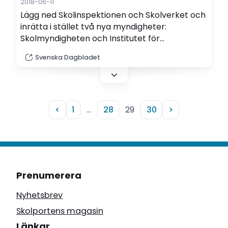
2018-06-11
Lägg ned Skolinspektionen och Skolverket och
inrätta i stället två nya myndigheter:
Skolmyndigheten och Institutet för
professioner i skolväsendet, föreslår en
Svenska Dagbladet
utredning.
<
1
…
28
29
30
>
Prenumerera
Nyhetsbrev
Skolportens magasin
Länkar