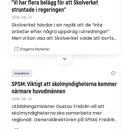
”Vi har flera belägg för att Skolverket
struntade i regeringen”
2018-06-13
Skolverket hävdar i sin replik att de ”inte
arbetar efter några uppdrag i utredningar”.
Men vi kan visa att Skolverket valde att bortse
från innehållet i uppdraget från regeringen
Dagens Nyheter
och omtolkade det, skriver Per Kornhall och
Isak Skogstad i en slutreplik.
Inspektion
SPSM: Viktigt att skolmyndigheterna kommer
närmare huvudmännen
2018-06-13
Utbildningsminister Gustav Fridolin vill att
skolmyndigheterna ska samarbeta mer
regionalt. Generaldirektören på SPSM, Fredrik
Malmberg, har redan påbörjat arbetet.