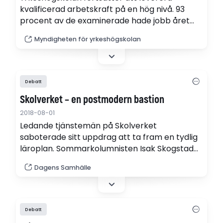
kvalificerad arbetskraft på en hög nivå. 93
procent av de examinerade hade jobb året
efter sin examen, enligt en ny rapport.
Myndigheten för yrkeshögskolan
Debatt
Skolverket – en postmodern bastion
2018-08-01
Ledande tjänstemän på Skolverket
saboterade sitt uppdrag att ta fram en tydlig
läroplan. Sommarkolumnisten Isak Skogstad
varnar för statlig aktivism i postmodern anda.
Dagens Samhälle
Debatt