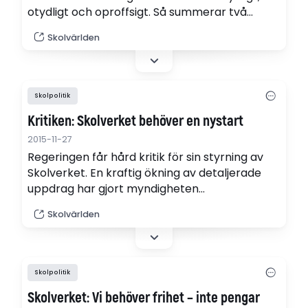
otydligt och oproffsigt. Så summerar två
lärare myndigheten.
Skolvärlden
Skolpolitik
Kritiken: Skolverket behöver en nystart
2015-11-27
Regeringen får hård kritik för sin styrning av
Skolverket. En kraftig ökning av detaljerade
uppdrag har gjort myndigheten
osjälvständig och många av dess insatser är
Skolvärlden
inte anpassade efter de verkliga behoven. Det
framgår i en rapport från Statskontoret.
Skolpolitik
Skolverket: Vi behöver frihet – inte pengar