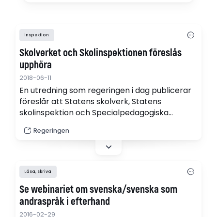
Inspektion
Skolverket och Skolinspektionen föreslås
upphöra
2018-06-11
En utredning som regeringen i dag publicerar
föreslår att Statens skolverk, Statens
skolinspektion och Specialpedagogiska
skolmyndigheten (SPSM) ska upphöra.
Regeringen
Skolforskningsinstitutet föreslås finnas kvar.
Istället ska en ny myndighet, Skolmyndigheten
och Institutet för professioner i skolväsendet,
inrättas (pfd).
Läsa, skriva
Se webinariet om svenska/svenska som
andraspråk i efterhand
2016-02-29