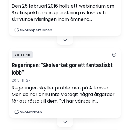
Den 25 februari 2016 hölls ett webinarium om
Skolinspektionens granskning av läs- och
skrivundervisningen inom ämnena
svenska/svenska som andraspråk. Nu kan du
Skolinspektionen
se webinariet i efterhand.
Skolpolitik
Regeringen: "Skolverket gör ett fantastiskt
jobb"
2015-11-27
Regeringen skyller problemen på Alliansen.
Men de har ännu inte vidtagit några åtgärder
för att rätta till dem. "Vi har väntat in
rapporten från Statskontoret", säger
Skolvärlden
statssekreterare Helene Öberg.