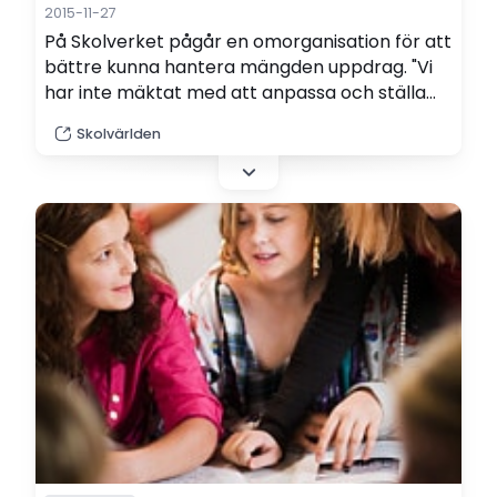
2015-11-27
På Skolverket pågår en omorganisation för att
bättre kunna hantera mängden uppdrag. "Vi
har inte mäktat med att anpassa och ställa
om oss", säger Niclas Westin, projektledare för
Skolvärlden
Skolverkets organisationsöversyn.