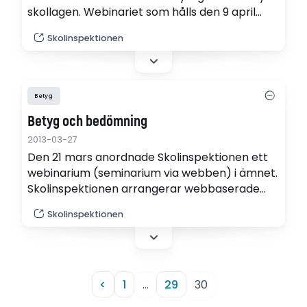
skollagen. Webinariet som hålls den 9 april
kommer att ta upp vad Skolinspektionen har
Skolinspektionen
sett både i regelbundna tillsyn och i
kvalitetsgranskning av förskolans arbete med
det förstärkta pedagogiska uppdraget.
Betyg
Betyg och bedömning
2013-03-27
Den 21 mars anordnade Skolinspektionen ett
webinarium (seminarium via webben) i ämnet.
Skolinspektionen arrangerar webbaserade
seminarier om olika granskningar. Alla som vill
Skolinspektionen
är välkomna att delta i dessa webinarier, och
det enda som krävs är en vanlig dator. Du kan
se webinariet i efterskott här (webb-tv).
<
1
…
29
30