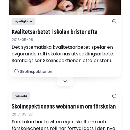
Myndigheter
Kvalitetsarbetet i skolan brister ofta
2013-05-08
Det systematiska kvalitetsarbetet spelar en
avgörande roll i skolornas utvecklingsarbete.
Samtidigt ser Skolinspektionen ofta brister i
detta arbete. Tisdagen den 14 maj klockan 11-
Skolinspektionen
12 kommer myndigheten att anordna ett
webinarium om kvalitetsarbete i skolan.
Förskola
Skolinspektionens webinarium om förskolan
2013-03-27
Förskolan har blivit en egen skolform och
förskolechefens roll har förtydligats i den nya