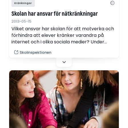
Kränkningar
Skolan har ansvar för nätkränkningar
2013-05-15
Vilket ansvar har skolan för att motverka och
förhindra att elever kränker varandra på
internet och i olika sociala medier? Under
Skolinspektionens webinarium kan du lyssna
Skolinspektionen
och ställa frågor till bland andra BEO Caroline
Dyrefors Grufman. Webinariet äger rum den
28 maj kl 11.