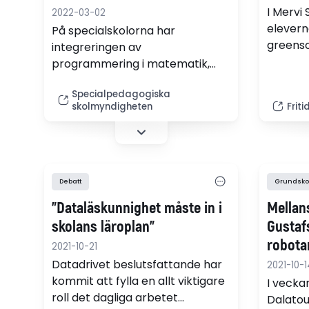
I Mervi
2022-03-02
eleverna
På specialskolorna har
greenscr
integreringen av
progra
programmering i matematik,
beroend
teknik och samhällskunskap
med.
Specialpedagogiska
gett flera positiva effekter.
skolmyndigheten
Frit
Debatt
Grundsko
"Dataläskunnighet måste in i
Mellan
skolans läroplan"
Gustaf
robota
2021-10-21
för tek
Datadrivet beslutsfattande har
2021-10-1
kommit att fylla en allt viktigare
I vecka
roll det dagliga arbetet
Dalatou