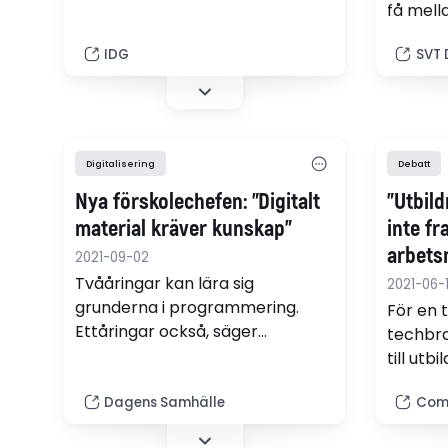
i nästan samtliga
få mell
branscher. Därför borde det
Hedemo
vara självklart att kommande
IDG
SVT 
intress
generationer redan tidigt i
naturve
skolåren förses med
schemat
nödvändiga datakunskaper som
robotp
krävs för arbetslivet, skriver Dan
Digitalisering
Debatt
Sommer på Qlik.
Nya förskolechefen: ”Digitalt
"Utbil
material kräver kunskap”
inte f
arbets
2021-09-02
Tvååringar kan lära sig
2021-06-
grunderna i programmering.
För en 
Ettåringar också, säger
techbr
Ulricehamns nya förskolechef
till utb
Cathrine Croona.
Ekström
Dagens Samhälle
Com
Svensk 
på att 