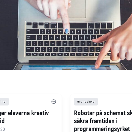
ring
Grundskola
ger eleverna kreativ
Robotar på schemat s
id
säkra framtiden i
programmeringsyrket
-20