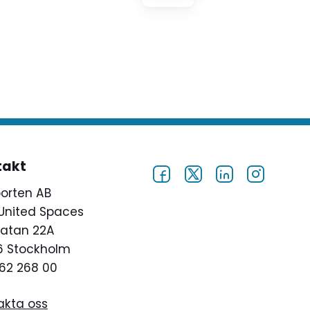
med liknande frågor, var snabba
med att ställa om.
takt
porten AB
United Spaces
atan 22A
46 Stockholm
62 268 00
akta oss