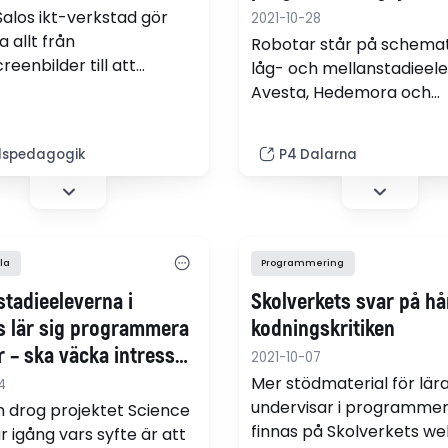
 Salos ikt-verkstad gör
2021-10-28
 allt från
Robotar står på schemat
eenbilder till att
låg- och mellanstadieele
mmera egna spel,
Avesta, Hedemora och
e på vad de har lust
Säter.Pedagoger från 20
Science Center åker runt
idspedagogik
P4 Dalarna
skolorna för att lära ut
programmering, vilket 
hoppas ska säkra Dalarn
framtida kompetensförsö
la
Programmering
stadieeleverna i
Skolverkets svar på hå
s lär sig programmera
kodningskritiken
r – ska väcka intresset
2021-10-07
nik
Mer stödmaterial för lär
4
undervisar i programmer
n drog projektet Science
finnas på Skolverkets w
r igång vars syfte är att