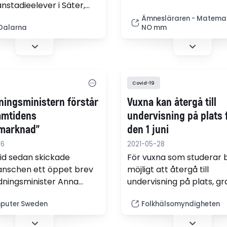
i slutet av oktober. "Tråki
anstadieelever i Säter,
det har tagit tid, men nu 
ra och Avesta kommun
Ämnesläraren - Matemat
på gång", säger Johnny 
Dalarna
NO mm
erad av teknik,
undervisningsråd på Skol
tenskap och matte. På
 för dagen stod
rogrammering.
Covid-19
dningsministern förstår
Vuxna kan återgå till
ramtidens
undervisning på plats 
marknad"
den 1 juni
16
2021-05-28
tid sedan skickade
För vuxna som studerar b
anschen ett öppet brev
möjligt att återgå till
ildningsminister Anna
undervisning på plats, gr
. Budskapet var tydligt:
och med vidtagna
puter Sweden
Folkhälsomyndigheten
skola behöver bli bättre
försiktighetsåtgärder, fr
lära eleverna om
juni.