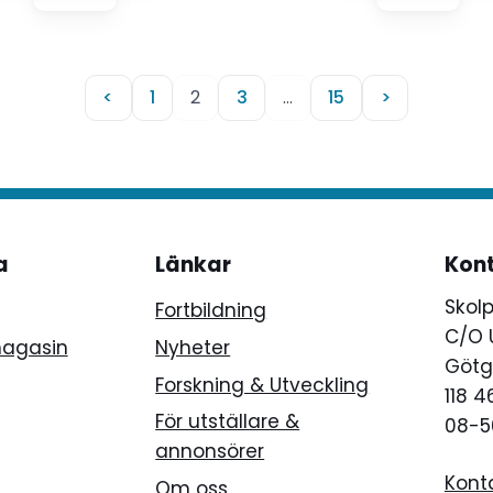
mmering och
isering. Responsen var
gt sval, vilket är
ande för framtidens
<
1
2
3
…
15
>
arknad, skriver fyra
ntanter för tech- och
ingsbranschen.
a
Länkar
Kon
Skol
Fortbildning
C/O 
magasin
Nyheter
Götg
Forskning & Utveckling
118 
För utställare &
08-5
annonsörer
Kont
Om oss