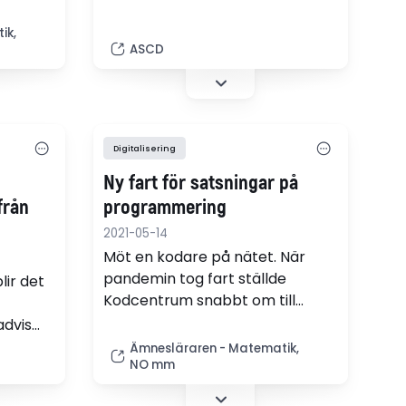
gt att
the University of Wisconsin-
är det
Milwaukee. The program offered
ik,
Häger,
an opportunity for Elsie Maingi to
ASCD
verket.
access computer classes that
otherwise would have been
unavailable, and she recently
earned her certification. (webb-
Digitalisering
tv)
Ny fart för satsningar på
från
programmering
2021-05-14
Möt en kodare på nätet. När
pandemin tog fart ställde
lir det
Kodcentrum snabbt om till
digital teknik i sitt arbete med
advis
att introducera elever på
Ämnesläraren - Matematik,
mellanstadiet i programmering.
NO mm
ån den 1
Även Mathivation, som arbetar