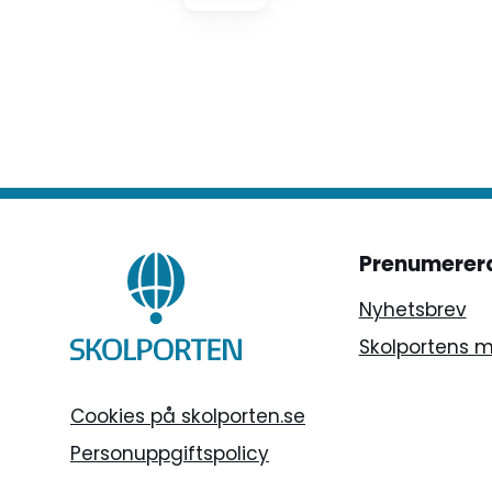
progra
digital
minst sa
oroväck
arbetsm
represe
utbildn
Prenumerer
Nyhetsbrev
Skolportens 
Cookies på skolporten.se
Personuppgiftspolicy