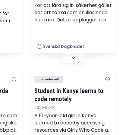
För att lära sig it-säkerhet gäller
det att tänka som en illasinnad
 för
hackare. Det är upplägget när
ver i
FRA nu bjuder in en
gymnasieklass till sin
47
verksamhet.
 i
Svenska Dagbladet
man
as
rjning.
Internationellt
rda
Student in Kenya learns to
code remotely
2021-09-22
are som
A 10-year-old girl in Kenya
ing ska
learned to code by accessing
ebbplats
resources via Girls Who Code at