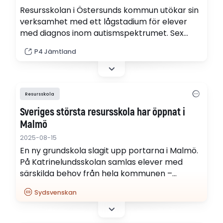
Resursskolan i Östersunds kommun utökar sin
verksamhet med ett lågstadium för elever
med diagnos inom autismspektrumet. Sex
platser finns tillgängliga från förskoleklass till
P4 Jämtland
årskurs tre. Men ett stort söktryck har gjort
att man tvingats göra ett urval, vilket rektorn
Jonas Toftén beskriver som ett tufft.
Resursskola
Sveriges största resursskola har öppnat i
Malmö
2025-08-15
En ny grundskola slagit upp portarna i Malmö.
På Katrinelundsskolan samlas elever med
särskilda behov från hela kommunen –
samtidigt som nitton tidigare resursenheter
Sydsvenskan
har lagts ner.