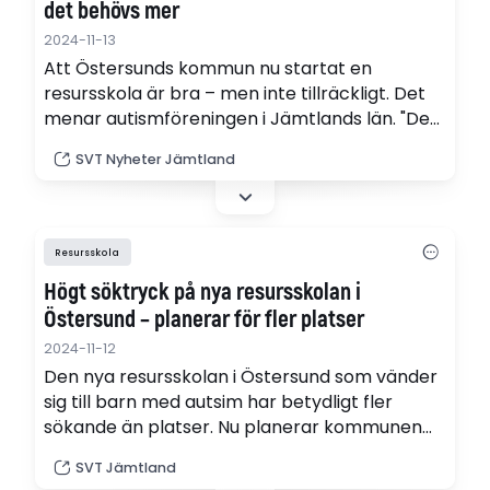
det behövs mer
2024-11-13
Att Östersunds kommun nu startat en
resursskola är bra – men inte tillräckligt. Det
menar autismföreningen i Jämtlands län. "Det
är många som har en problematisk
SVT Nyheter Jämtland
skolsituation idag", säger Martin Wigert som är
skolombud i föreningen.
Resursskola
Högt söktryck på nya resursskolan i
Östersund – planerar för fler platser
2024-11-12
Den nya resursskolan i Östersund som vänder
sig till barn med autsim har betydligt fler
sökande än platser. Nu planerar kommunen
att utöka skolan.
SVT Jämtland