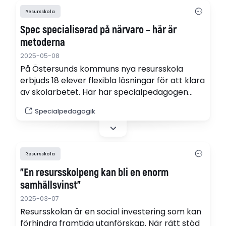
Resursskola
Spec specialiserad på närvaro – här är
metoderna
2025-05-08
På Östersunds kommuns nya resursskola
erbjuds 18 elever flexibla lösningar för att klara
av skolarbetet. Här har specialpedagogen
Christer Jakobsson varit med och byggt upp
Specialpedagogik
verksamheten från grunden.
Resursskola
”En resursskolpeng kan bli en enorm
samhällsvinst”
2025-03-07
Resursskolan är en social investering som kan
förhindra framtida utanförskap. När rätt stöd