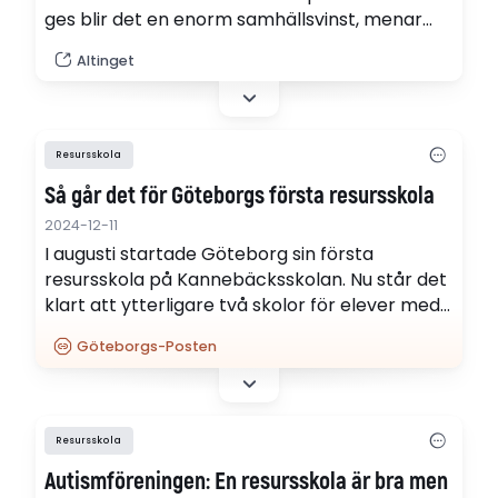
ges blir det en enorm samhällsvinst, menar
Aiman Jihar, utbildningschef på Akademi
Altinget
Magelungen, och nationalekonomen Ingvar
Nilsson.
Resursskola
Så går det för Göteborgs första resursskola
2024-12-11
I augusti startade Göteborg sin första
resursskola på Kannebäcksskolan. Nu står det
klart att ytterligare två skolor för elever med
stort behov av särskilt stöd ska starta i
Göteborgs-Posten
centrum och nordost nästa höst.
Resursskola
Autismföreningen: En resursskola är bra men