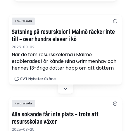
Resursskola
Satsning på resurskolor i Malmö räcker inte
till – över hundra elever i kö
2025-09-02
När de fem resursskolorna i Malmö
etablerades i år kände Nina Grimmenhav och
hennes 13-åriga dotter hopp om att dottern
skulle få en plats. Men ansökan till
SVT Nyheter Skåne
resursskolan avslogs. Och långt ifrån alla
elever som har sökt har fått plats på
resursskolorna.
Resursskola
Alla sökande får inte plats – trots att
resursskolan växer
2025-08-25