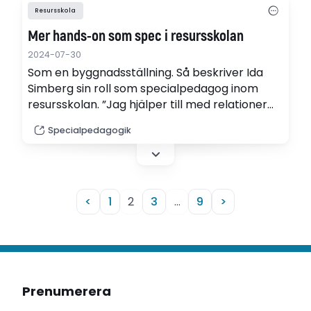
Resursskola
Mer hands-on som spec i resursskolan
2024-07-30
Som en byggnadsställning. Så beskriver Ida
Simberg sin roll som specialpedagog inom
resursskolan. ”Jag hjälper till med relationer
på alla plan, ­mellan elever, lärare och
Specialpedagogik
vårdnadshavare.”
<
1
2
3
…
9
>
Prenumerera