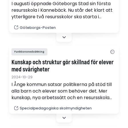
I augusti öppnade Göteborgs Stad sin första
resursskola i Kannebäck. Nu står det klart att
ytterligare två resursskolor ska starta i
centrala och nordöstra Göteborg hösten
Göteborgs-Posten
2025.
Funktionsnedsättning
Kunskap och struktur gör skillnad för elever
med svårigheter
2024-10-29
I Ånge kommun satsar politikerna på stöd till
alla barn och elever som behöver det. Mer
kunskap, nya arbetssätt och en resursskola
gör stor skillnad för elever med stora
Specialpedagogiska skolmyndigheten
svårigheter inom språk, kommunikation och
socialt samspel.