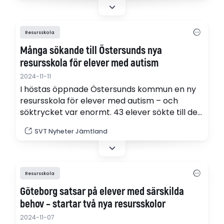
Resursskola
Många sökande till Östersunds nya
resursskola för elever med autism
2024-11-11
I höstas öppnade Östersunds kommun en ny
resursskola för elever med autism – och
söktrycket var enormt. 43 elever sökte till de
18 platserna. "Det finns ett jättestort behov för
SVT Nyheter Jämtland
de här eleverna", säger specialpedagog
Christer Jakobsson.
Resursskola
Göteborg satsar på elever med särskilda
behov – startar två nya resursskolor
2024-11-07